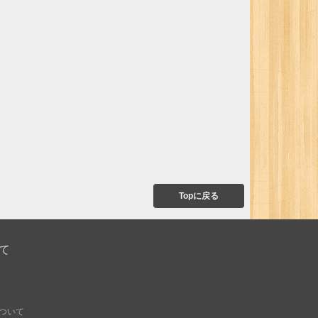
Topに戻る
て
ついて