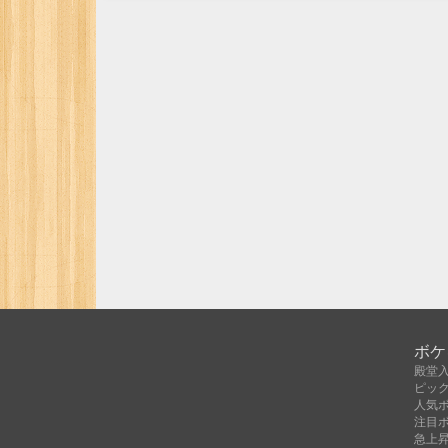
ボケ
殿堂
ピッ
人気
注目
急上