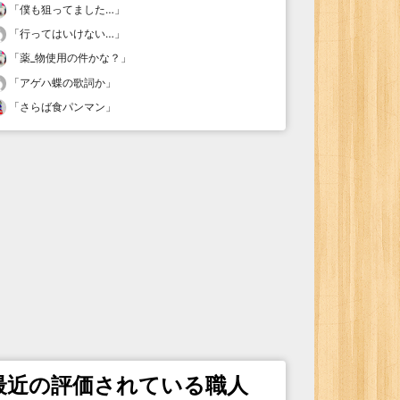
「
僕も狙ってました…
」
「
行ってはいけない…
」
「
薬_物使用の件かな？
」
「
アゲハ蝶の歌詞か
」
「
さらば食パンマン
」
最近の評価されている職人