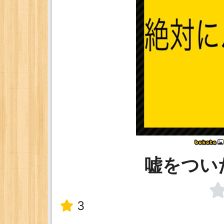
嘘をつい
3