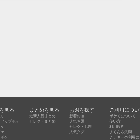
を見る
まとめを見る
お題を探す
ご利用につい
入り
最新人気まとめ
新着お題
ボケてについて
クアップボケ
セレクトまとめ
人気お題
使い方
ボケ
セレクトお題
利用規約
ボケ
人気タグ
よくある質問
昇ボケ
クッキーの利用に