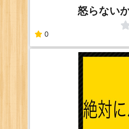
怒らない
0