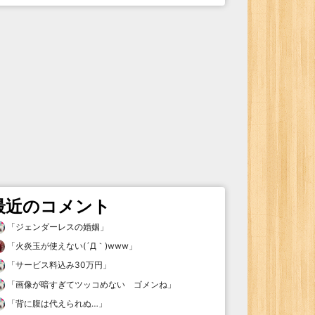
最近のコメント
「
ジェンダーレスの婚姻
」
「
火炎玉が使えない(´Д｀)www
」
「
サービス料込み30万円
」
「
画像が暗すぎてツッコめない ゴメンね
」
「
背に腹は代えられぬ…
」