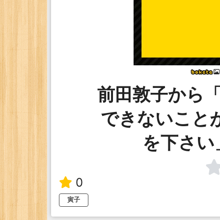
前田敦子から
できないこと
を下さい
0
寅子