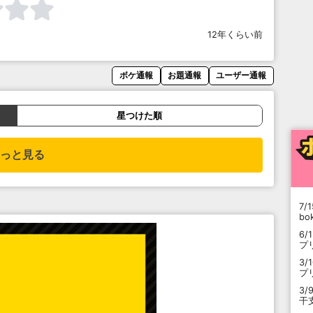
12年くらい前
ボケ通報
お題通報
ユーザー通報
星つけた順
っと見る
7/1
b
6/
プ
3/
プ
3/
干