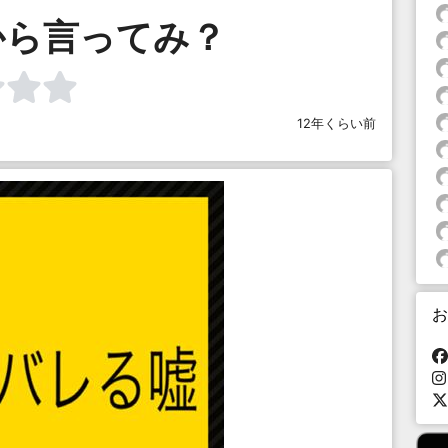
から言ってみ？
12年くらい前
お