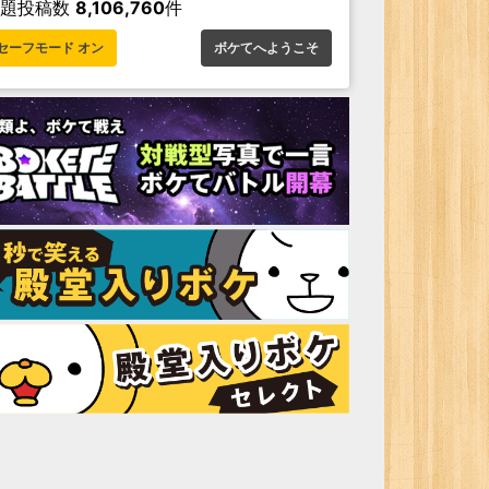
お題投稿数
8,106,760
件
セーフモード オン
ボケてへようこそ