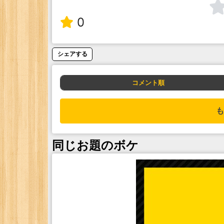
0
シェアする
コメント順
も
同じお題のボケ