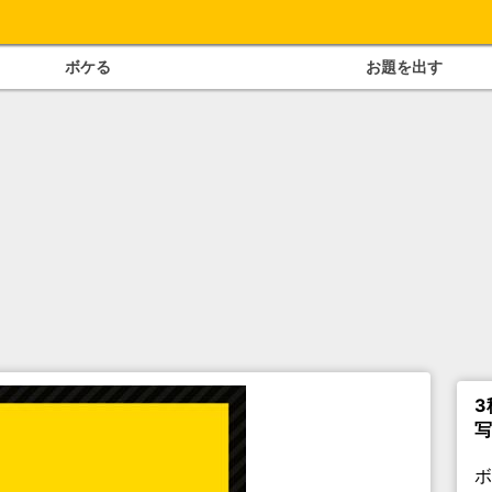
ボケる
お題を出す
3
写