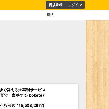
新規登録
ログイン
職人
秒で笑える大喜利サービス
真で一言ボケて(bokete)
ボケ投稿数
115,503,287
件