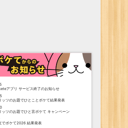
5
oketeアプリ サービス終了のお知らせ
15
リッツのお題でひとことボケて結果発表
10
リッツのお題でひと言ボケて キャンペーン
9
支でボケて2026 結果発表