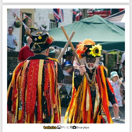
やいと屋
BinaryApe