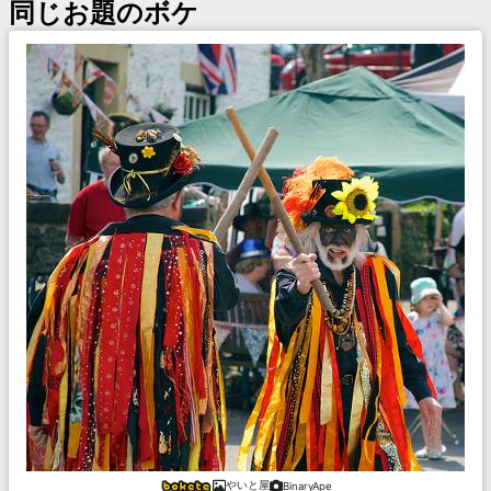
同じお題のボケ
やいと屋
BinaryApe