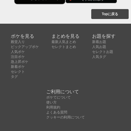
Topに戻る
ボケを見る
まとめを見る
お題を探す
殿堂入り
最新人気まとめ
新着お題
ピックアップボケ
セレクトまとめ
人気お題
人気ボケ
セレクトお題
注目ボケ
人気タグ
急上昇ボケ
新着ボケ
セレクト
タグ
ご利用について
ボケてについて
使い方
利用規約
よくある質問
クッキーの利用について
お問い合わせ
広告掲載について