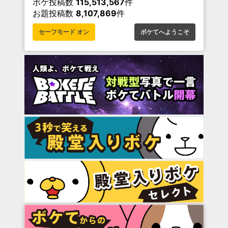
ボケ投稿数
115,513,567
件
お題投稿数
8,107,869
件
セーフモード オン
ボケてへようこそ