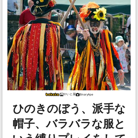
やいと屋
BinaryApe
ひのきのぼう、派手な
帽子、バラバラな服と