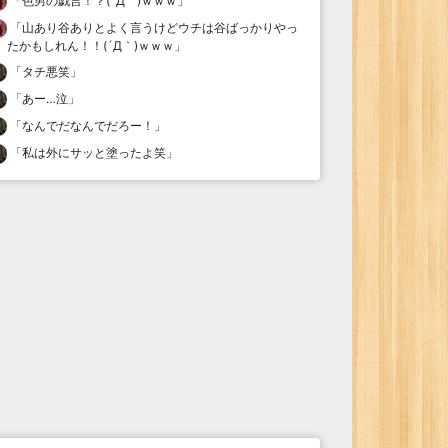
「
色男の戯言！？(´Д｀)ｗｗｗ
」
「
山あり谷ありとよく言うけどウチは谷ばっかりやっ
たかもしれん！！(´Д｀)ｗｗｗ
」
「
タチ悪笑
」
「
あー…泣
」
「
なんでだなんでだろー！
」
「
私は外にサッと塗ったよ笑
」