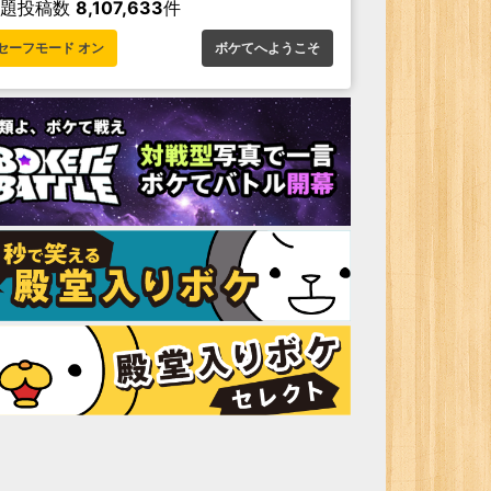
お題投稿数
8,107,633
件
セーフモード オン
ボケてへようこそ