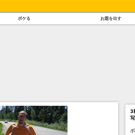
ボケる
お題を出す
3
写