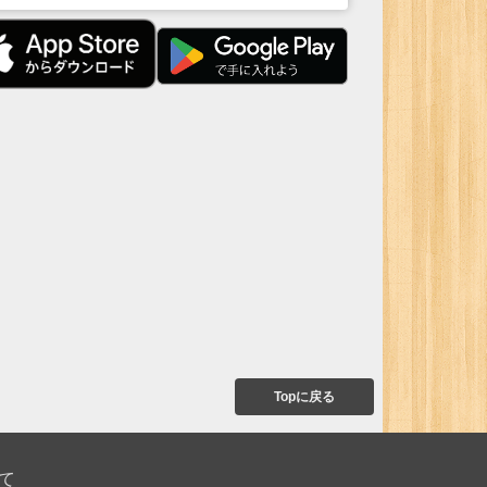
Topに戻る
て