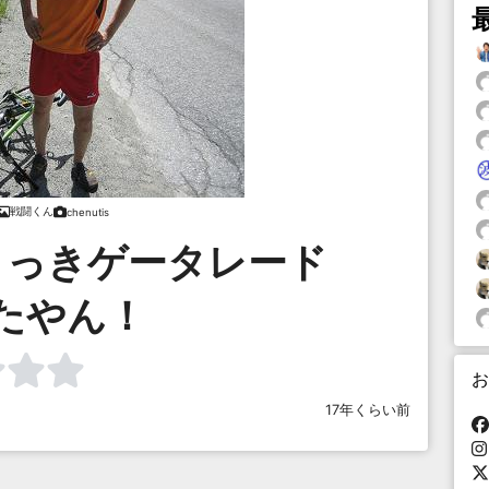
戦闘くん
chenutis
さっきゲータレード
たやん！
お
17年くらい前