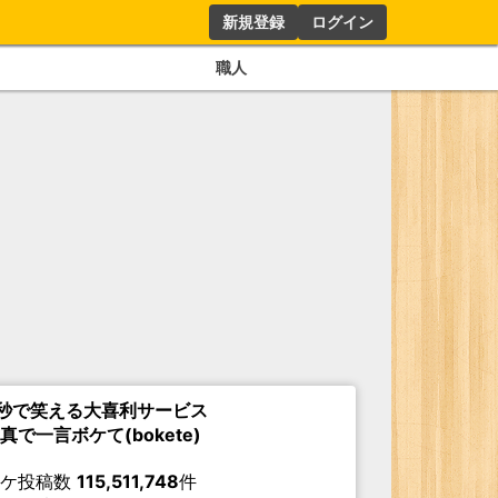
新規登録
ログイン
職人
秒で笑える大喜利サービス
真で一言ボケて(bokete)
ボケ投稿数
115,511,748
件