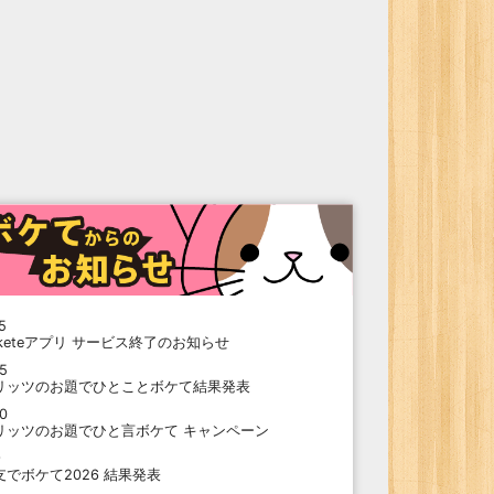
5
oketeアプリ サービス終了のお知らせ
15
リッツのお題でひとことボケて結果発表
10
リッツのお題でひと言ボケて キャンペーン
9
支でボケて2026 結果発表