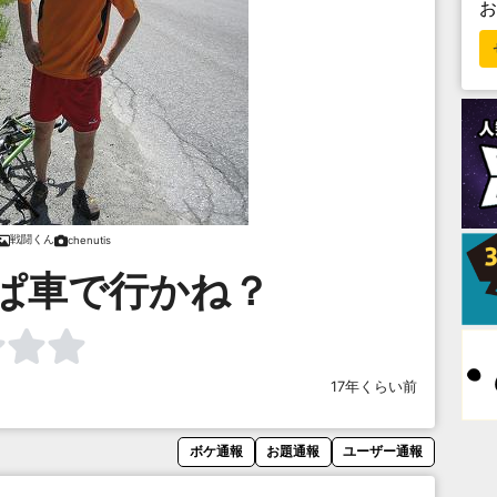
戦闘くん
chenutis
ぱ車で行かね？
17年くらい前
ボケ通報
お題通報
ユーザー通報