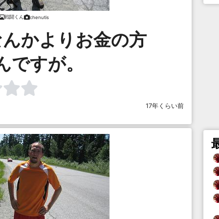
戦闘くん
chenutis
なんかよりお金の方
んですが。
17年くらい前