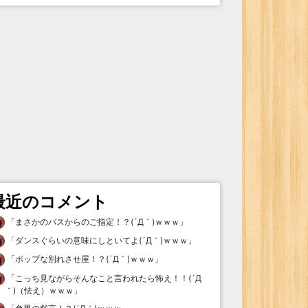
最近のコメント
「
まさかのバスからのご指定！？(´Д｀)ｗｗｗ
」
「
ダンスぐらいの意味にしといてよ(´Д｀)ｗｗｗ
」
「
ポップな別れさせ屋！？(´Д｀)ｗｗｗ
」
「
こっち見ながらそんなこと言われたら怖え！！(´Д
｀)（怯え）ｗｗｗ
」