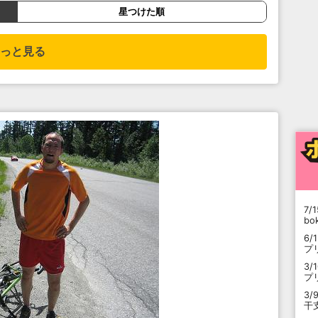
星つけた順
っと見る
7/1
b
6/
プ
3/
プ
3/
干