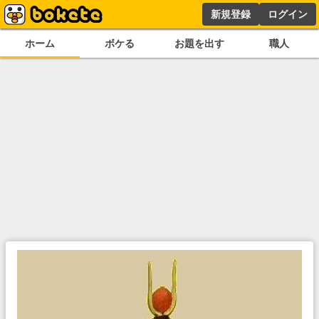
新規登録
ログイン
ホーム
ボケる
お題を出す
職人