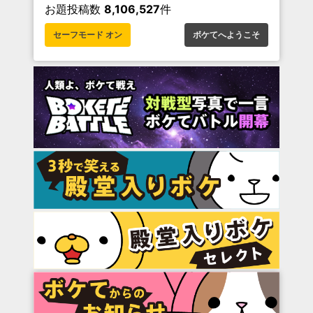
お題投稿数
8,106,527
件
セーフモード オン
ボケてへようこそ