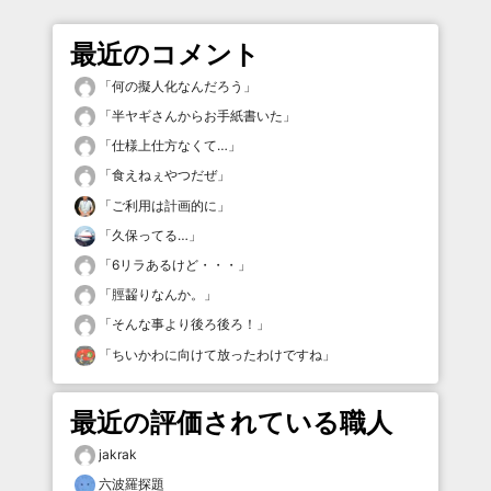
最近のコメント
「
何の擬人化なんだろう
」
「
半ヤギさんからお手紙書いた
」
「
仕様上仕方なくて…
」
「
食えねぇやつだぜ
」
「
ご利用は計画的に
」
「
久保ってる…
」
「
6リラあるけど・・・
」
「
脛齧りなんか。
」
「
そんな事より後ろ後ろ！
」
「
ちいかわに向けて放ったわけですね
」
最近の評価されている職人
jakrak
六波羅探題