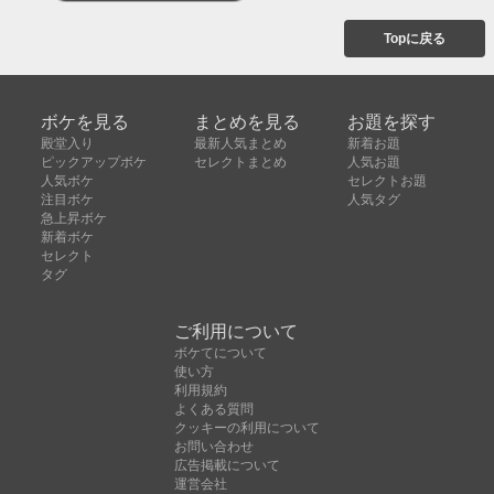
Topに戻る
ボケを見る
まとめを見る
お題を探す
殿堂入り
最新人気まとめ
新着お題
ピックアップボケ
セレクトまとめ
人気お題
人気ボケ
セレクトお題
注目ボケ
人気タグ
急上昇ボケ
新着ボケ
セレクト
タグ
ご利用について
ボケてについて
使い方
利用規約
よくある質問
クッキーの利用について
お問い合わせ
広告掲載について
運営会社