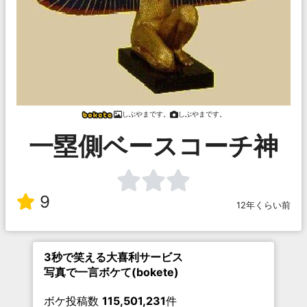
しぶやまです。
しぶやまです。
一塁側ベースコーチ神
9
12年くらい前
3秒で笑える大喜利サービス
写真で一言ボケて(bokete)
ボケ投稿数
115,501,231
件