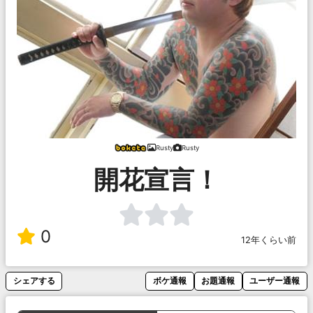
Rusty
Rusty
開花宣言！
0
12年くらい前
シェアする
ボケ通報
お題通報
ユーザー通報