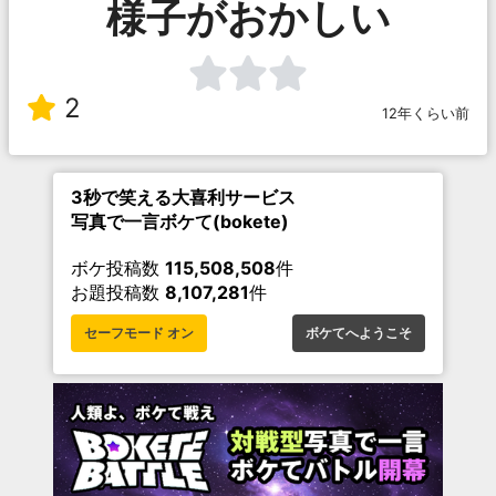
様子がおかしい
2
12年くらい前
3秒で笑える大喜利サービス
写真で一言ボケて(bokete)
ボケ投稿数
115,508,508
件
お題投稿数
8,107,281
件
セーフモード オン
ボケてへようこそ