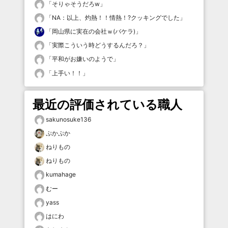
「
そりゃそうだろw
」
「
NA：以上、灼熱！！情熱！?クッキングでした
」
「
岡山県に実在の会社ｗ(バケラ)
」
「
実際こういう時どうするんだろ？
」
「
平和がお嫌いのようで
」
「
上手い！！
」
最近の評価されている職人
sakunosuke136
ぷかぷか
ねりもの
ねりもの
kumahage
むー
yass
はにわ