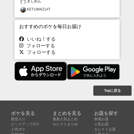
きしめん
KETUMAZUIT
おすすめのボケを毎日お届け
いいね！する
フォローする
フォローする
Topに戻る
ボケを見る
まとめを見る
お題を探す
殿堂入り
最新人気まとめ
新着お題
ピックアップボケ
セレクトまとめ
人気お題
人気ボケ
セレクトお題