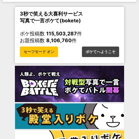
3秒で笑える大喜利サービス
写真で一言ボケて(bokete)
ボケ投稿数
115,503,287
件
お題投稿数
8,106,760
件
セーフモード オン
ボケてへようこそ