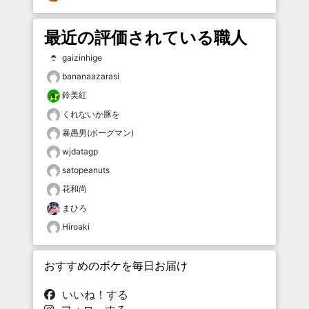
最近の評価されている職人
gaizinhige
bananaazarasi
鈴美紅
くれないか豚を
暴愚男(ボーグマン)
wjdatagp
satopeanuts
花和尚
まひろ
Hiroaki
おすすめのボケを毎日お届け
いいね！する