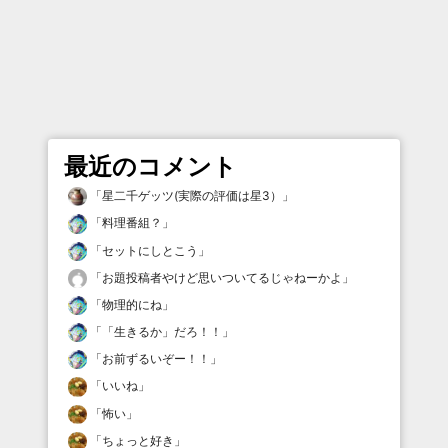
最近のコメント
「
星二千ゲッツ(実際の評価は星3）
」
「
料理番組？
」
「
セットにしとこう
」
「
お題投稿者やけど思いついてるじゃねーかよ
」
「
物理的にね
」
「
「生きるか」だろ！！
」
「
お前ずるいぞー！！
」
「
いいね
」
「
怖い
」
「
ちょっと好き
」