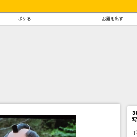
ボケる
お題を出す
3
写