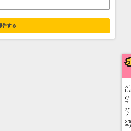
報告する
7/1
b
6/
プ
3/
プ
3/
干