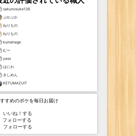
最近の評価されている職人
sakunosuke136
ぷかぷか
ねりもの
ねりもの
kumahage
むー
yass
はにわ
きしめん
KETUMAZUIT
すすめのボケを毎日お届け
いいね！する
フォローする
フォローする