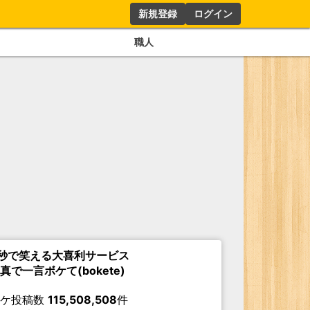
新規登録
ログイン
職人
秒で笑える大喜利サービス
真で一言ボケて(bokete)
ボケ投稿数
115,508,508
件