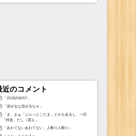
最近のコメント
「
2026/08/07
」
「
混ぜるな混ぜるなｗ
」
「
ま、まぁ「ぷらっとこだま」とかもあるし、一応
「特急」だし（震え
」
「
あわてないあわてない、人殴り人殴り
」