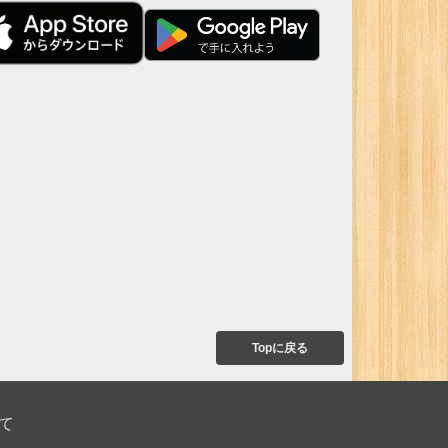
Topに戻る
て