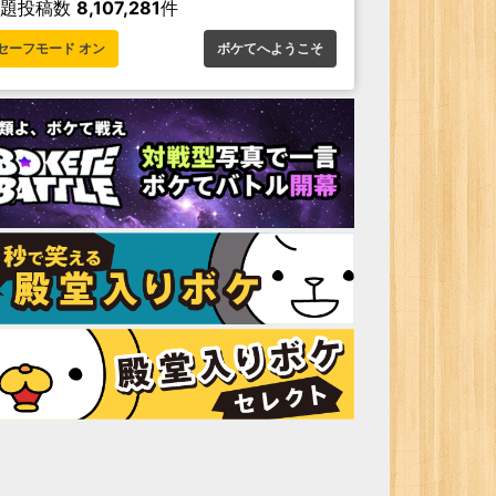
お題投稿数
8,107,281
件
セーフモード オン
ボケてへようこそ