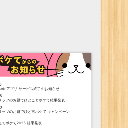
5
oketeアプリ サービス終了のお知らせ
15
リッツのお題でひとことボケて結果発表
10
リッツのお題でひと言ボケて キャンペーン
9
支でボケて2026 結果発表