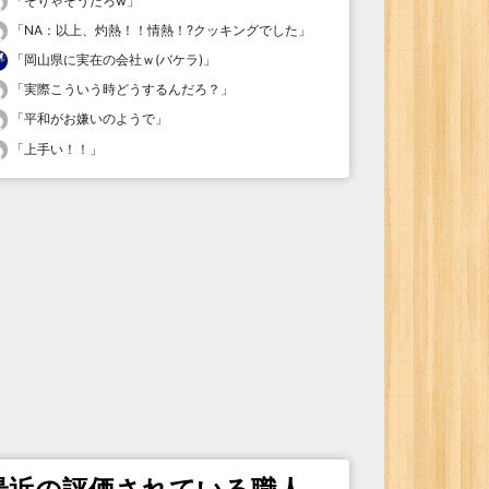
「
そりゃそうだろw
」
「
NA：以上、灼熱！！情熱！?クッキングでした
」
「
岡山県に実在の会社ｗ(バケラ)
」
「
実際こういう時どうするんだろ？
」
「
平和がお嫌いのようで
」
「
上手い！！
」