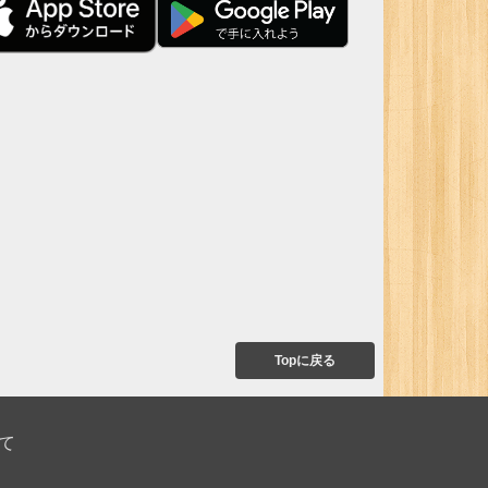
Topに戻る
て