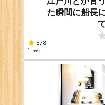
江戸川とか言
た瞬間に船長
578
コナン