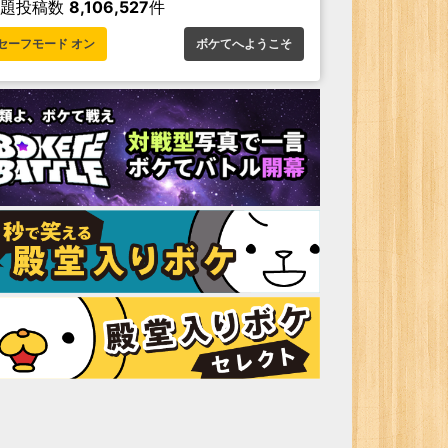
お題投稿数
8,106,527
件
セーフモード オン
ボケてへようこそ