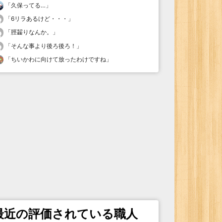
「
久保ってる…
」
「
6リラあるけど・・・
」
「
脛齧りなんか。
」
「
そんな事より後ろ後ろ！
」
「
ちいかわに向けて放ったわけですね
」
最近の評価されている職人