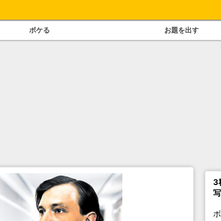
ボケる
お題を出す
3
写