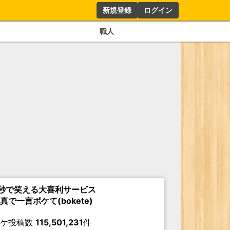
新規登録
ログイン
職人
秒で笑える大喜利サービス
真で一言ボケて(bokete)
ボケ投稿数
115,501,231
件