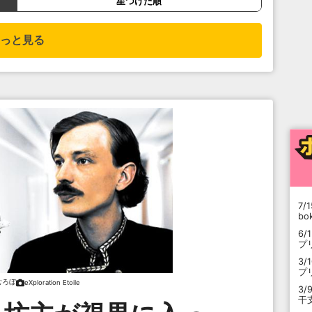
星つけた順
っと見る
7/1
b
6/
プ
3/
プ
むろぼ
eXploration Etoile
3/
干