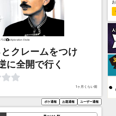
むろぼ
eXploration Etoile
るとクレームをつけ
逆に全開で行く
1ヶ月くらい前
ボケ通報
お題通報
ユーザー通報