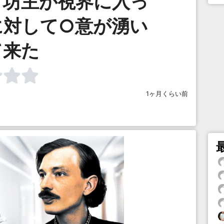
う坊主が視界に入っ
に対して○意が湧い
て来た
1ヶ月くらい前