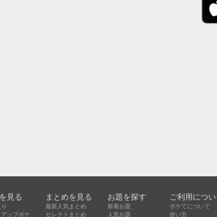
を見る
まとめを見る
お題を探す
ご利用につい
入り
最新人気まとめ
新着お題
ボケてについて
クアップボケ
セレクトまとめ
人気お題
使い方