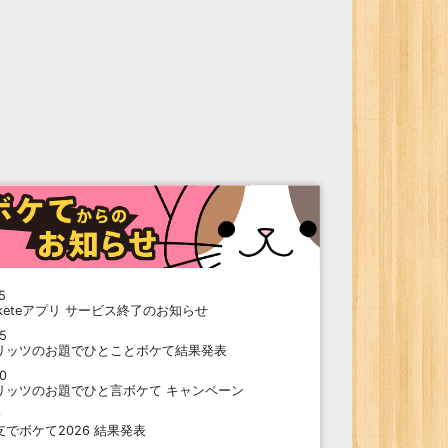
5
oketeアプリ サービス終了のお知らせ
15
リッツのお題でひとことボケて結果発表
10
リッツのお題でひと言ボケて キャンペーン
9
支でボケて2026 結果発表