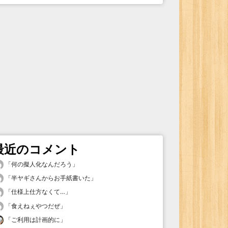
最近のコメント
「
何の擬人化なんだろう
」
「
半ヤギさんからお手紙書いた
」
「
仕様上仕方なくて…
」
「
食えねぇやつだぜ
」
「
ご利用は計画的に
」