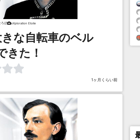
むろぼ
eXploration Etoile
大きな自転車のベル
できた！
1ヶ月くらい前