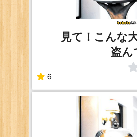
見て！こんな
盗ん
6