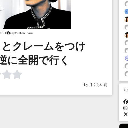
むろぼ
eXploration Etoile
るとクレームをつけ
逆に全開で行く
1ヶ月くらい前
お