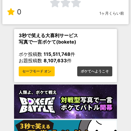
0
1ヶ月くらい前
3秒で笑える大喜利サービス
写真で一言ボケて(bokete)
ボケ投稿数
115,511,748
件
お題投稿数
8,107,633
件
セーフモード オン
ボケてへようこそ