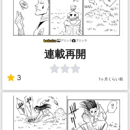
プリシラ
プリシラ
連載再開
3
1ヶ月くらい前