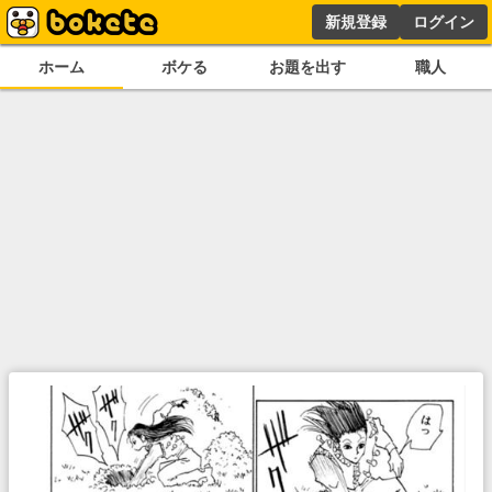
新規登録
ログイン
ホーム
ボケる
お題を出す
職人