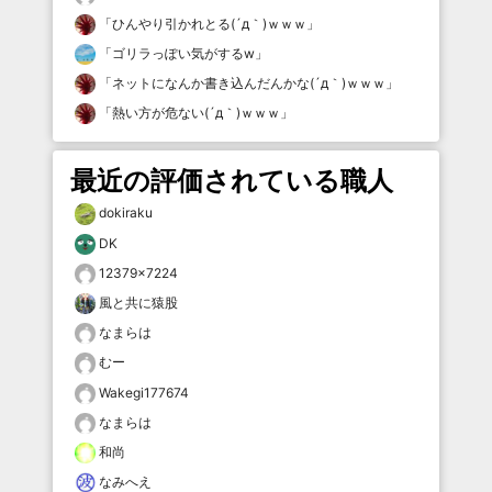
「
ひんやり引かれとる(´д｀)ｗｗｗ
」
「
ゴリラっぽい気がするw
」
「
ネットになんか書き込んだんかな(´д｀)ｗｗｗ
」
「
熱い方が危ない(´д｀)ｗｗｗ
」
最近の評価されている職人
dokiraku
DK
12379×7224
風と共に猿股
なまらは
むー
Wakegi177674
なまらは
和尚
なみへえ