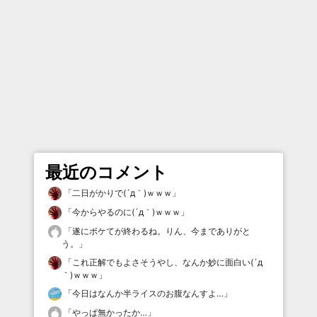
最近のコメント
「
二日がかりで(´д｀)ｗｗｗ
」
「
今からやるのに(´д｀)ｗｗｗ
」
「
遂にボケてが終わるね。りん、今までありがと
う。
」
「
これ正解でもよさそうやし、なんか妙に面白い(´д
｀)ｗｗｗ
」
「
今日はなんか半ライスのお腹なんすよ…
」
「
やっぱ無かったか…
」