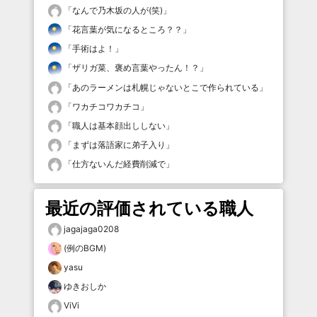
「
なんで乃木坂の人が(笑)
」
「
花言葉が気になるところ？？
」
「
手術はよ！
」
「
ザリガ菜、褒め言葉やったん！？
」
「
あのラーメンは札幌じゃないとこで作られている
」
「
ワカチコワカチコ
」
「
職人は基本顔出ししない
」
「
まずは落語家に弟子入り
」
「
仕方ないんだ経費削減で
」
最近の評価されている職人
jagajaga0208
(例のBGM)
yasu
ゆきおしか
ViVi