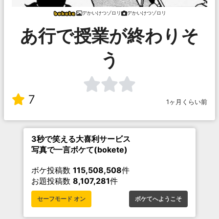
デかいけつゾロリ
デかいけつゾロリ
あ行で授業が終わりそ
う
7
1ヶ月くらい前
3秒で笑える大喜利サービス
写真で一言ボケて(bokete)
ボケ投稿数
115,508,508
件
お題投稿数
8,107,281
件
セーフモード オン
ボケてへようこそ