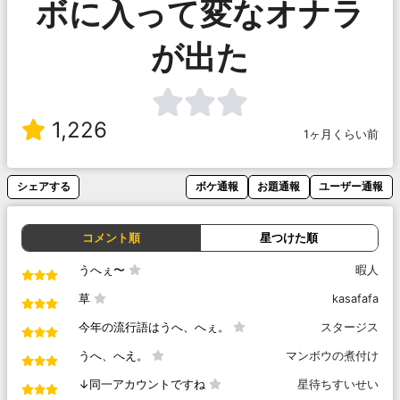
ボに入って変なオナラ
が出た
1,226
1ヶ月くらい前
シェアする
ボケ通報
お題通報
ユーザー通報
コメント順
星つけた順
うへぇ〜
暇人
草
kasafafa
今年の流行語はうへ、へぇ。
スタージス
うへ、へえ。
マンボウの煮付け
↓同一アカウントですね
星待ちすいせい