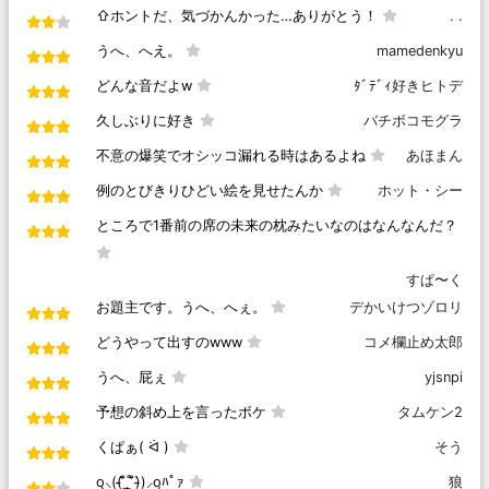
⇧ホントだ、気づかんかった…ありがとう！
. .
うへ、へえ。
mamedenkyu
どんな音だよw
ﾀﾞﾃﾞｨ好きヒトデ
久しぶりに好き
バチボコモグラ
不意の爆笑でオシッコ漏れる時はあるよね
あほまん
例のとびきりひどい絵を見せたんか
ホット・シー
ところで1番前の席の未来の枕みたいなのはなんなんだ？
すぱ〜く
お題主です。うへ、へぇ。
デかいけつゾロリ
どうやって出すのwww
コメ欄止め太郎
うへ、屁ぇ
yjsnpi
予想の斜め上を言ったボケ
タムケン2
くぱぁ( ᐛ )
そう
o̖⸜((̵̵́ ̆͒͟˚̩̭ ̆͒)̵̵̀)⸝o̗ﾊﾟｧ
狼