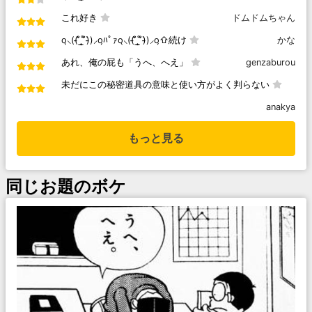
これ好き
ドムドムちゃん
o̖⸜((̵̵́ ̆͒͟˚̩̭ ̆͒)̵̵̀)⸝o̗ﾊﾟｧo̖⸜((̵̵́ ̆͒͟˚̩̭ ̆͒)̵̵̀)⸝o̗⇧続け
かな
あれ、俺の屁も「うへ、へえ」
genzaburou
未だにこの秘密道具の意味と使い方がよく判らない
anakya
もっと見る
同じお題のボケ