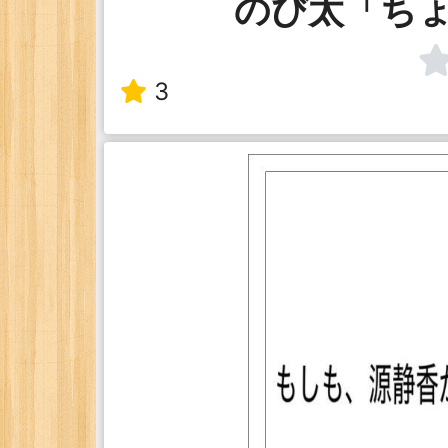
のび太「ち
3