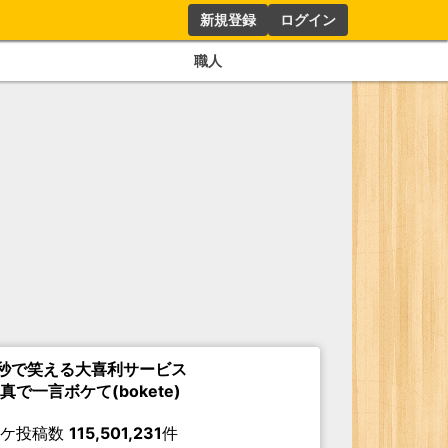
新規登録
ログイン
職人
秒で笑える大喜利サービス
真で一言ボケて(bokete)
ボケ投稿数
115,501,231
件