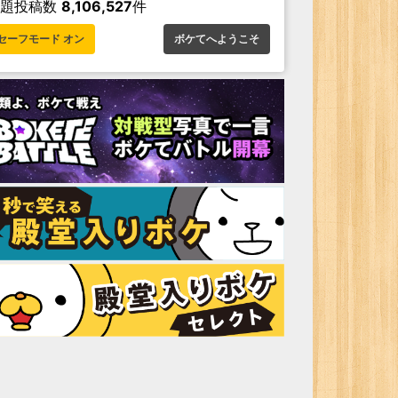
お題投稿数
8,106,527
件
セーフモード オン
ボケてへようこそ