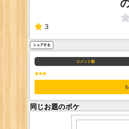
3
シェアする
コメント順
も
同じお題のボケ