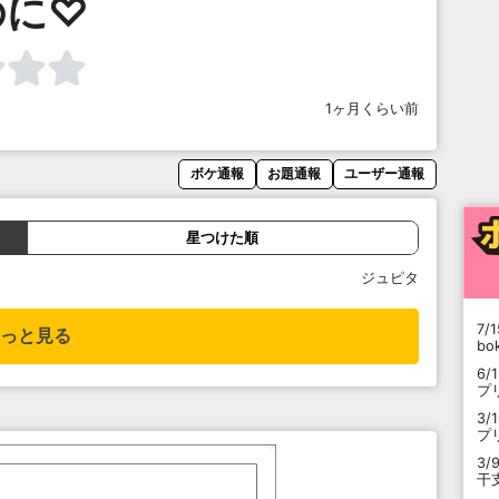
のに♡
1ヶ月くらい前
ボケ通報
お題通報
ユーザー通報
星つけた順
ジュピタ
7/1
っと見る
b
6/
プ
3/
プ
3/
干