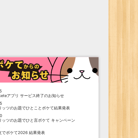
5
oketeアプリ サービス終了のお知らせ
15
リッツのお題でひとことボケて結果発表
10
リッツのお題でひと言ボケて キャンペーン
9
支でボケて2026 結果発表