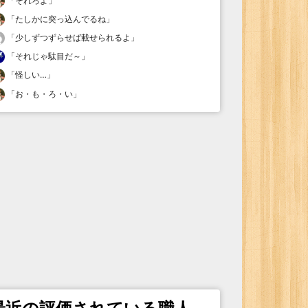
「
それろよ
」
「
たしかに突っ込んでるね
」
「
少しずつずらせば載せられるよ
」
「
それじゃ駄目だ～
」
「
怪しい…
」
「
お・も・ろ・い
」