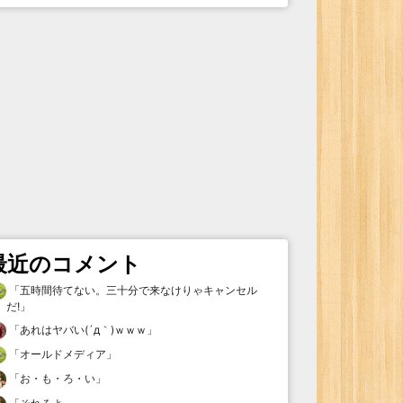
最近のコメント
「
五時間待てない。三十分で来なけりゃキャンセル
だ!
」
「
あれはヤバい(´д｀)ｗｗｗ
」
「
オールドメディア
」
「
お・も・ろ・い
」