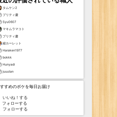
最近の評価されている職人
タムケン2
プリティ慶
Syu0607
マキムラマコト
プリティ慶
縮カーレット
Haraken1977
bokkk
Hunyadi
juuutan
すすめのボケを毎日お届け
いいね！する
フォローする
フォローする