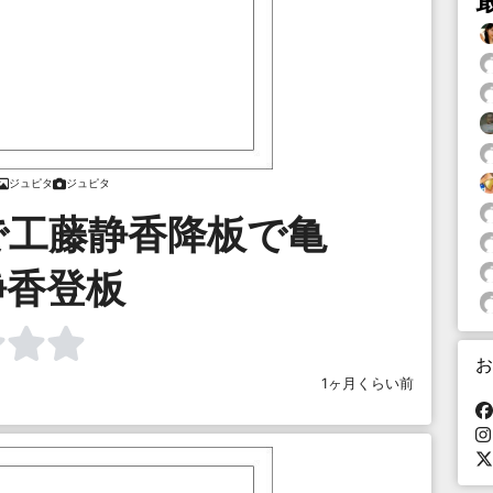
ジュピタ
ジュピタ
で工藤静香降板で亀
静香登板
お
1ヶ月くらい前