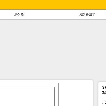
ボケる
お題を出す
3
写