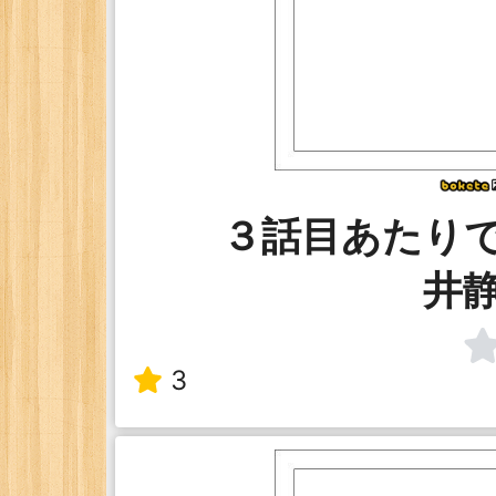
３話目あたり
井
3