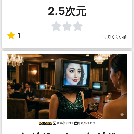
2.5次元
1
1ヶ月くらい前
母気亭オロチ
母気亭オロチ