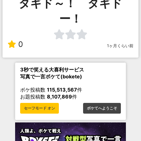
タギド～！ タギド
ー！
0
1ヶ月くらい前
3秒で笑える大喜利サービス
写真で一言ボケて(bokete)
ボケ投稿数
115,513,567
件
お題投稿数
8,107,869
件
セーフモード オン
ボケてへようこそ