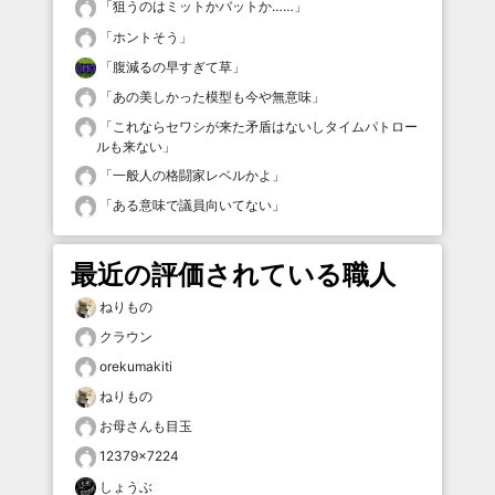
「
狙うのはミットかバットか……
」
「
ホントそう
」
「
腹減るの早すぎて草
」
「
あの美しかった模型も今や無意味
」
「
これならセワシが来た矛盾はないしタイムパトロー
ルも来ない
」
「
一般人の格闘家レベルかよ
」
「
ある意味で議員向いてない
」
最近の評価されている職人
ねりもの
クラウン
orekumakiti
ねりもの
お母さんも目玉
12379×7224
しょうぶ