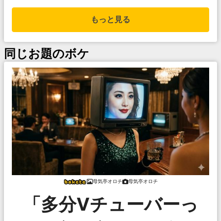
もっと見る
同じお題のボケ
母気亭オロチ
母気亭オロチ
「多分Vチューバーっ