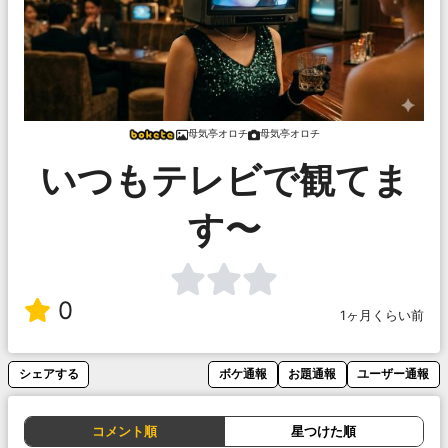
母気亭オロチ
母気亭オロチ
いつもテレビで観てま
す〜
0
1ヶ月くらい前
シェアする
ボケ通報
お題通報
ユーザー通報
コメント順
星つけた順