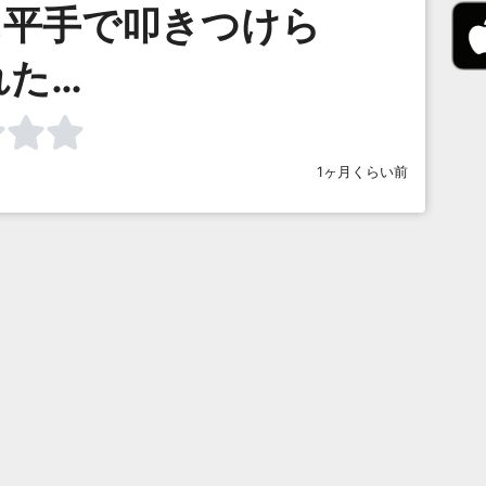
に平手で叩きつけら
れた…
1ヶ月くらい前