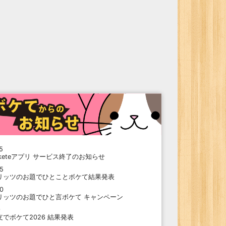
5
oketeアプリ サービス終了のお知らせ
15
リッツのお題でひとことボケて結果発表
10
リッツのお題でひと言ボケて キャンペーン
9
支でボケて2026 結果発表