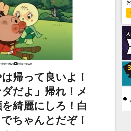
mikometyo
mikometyo
やは帰って良いよ！
ンダだよ」帰れ！メ
顔を綺麗にしろ！白
までちゃんとだぞ！