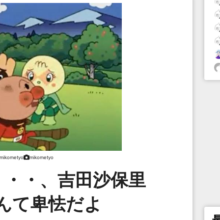
mikometyo
mikometyo
・・・、吉田沙保里
んて卑怯だよ