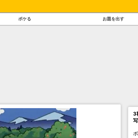
ボケる
お題を出す
3
写