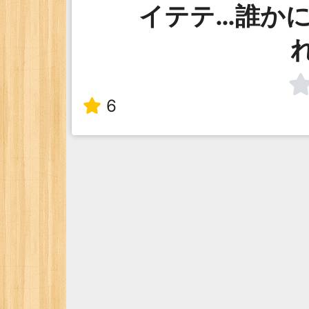
イテテ…誰か
6