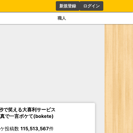
新規登録
ログイン
職人
秒で笑える大喜利サービス
真で一言ボケて(bokete)
ボケ投稿数
115,513,567
件