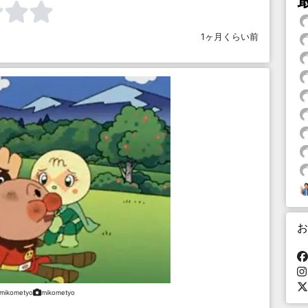
1ヶ月くらい前
お
mikometyo
mikometyo