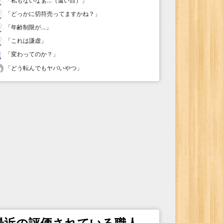
「
私もないなぁ…（遠い目）
」
「
どっかに切符売ってますかね？
」
「
年齢制限が…
」
「
これは謙虚
」
「
変わってのか？
」
「
どう転んでもヤバいやつ
」