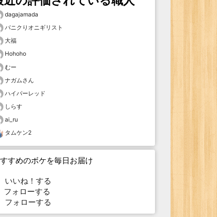
最近の評価されている職人
dagajamada
パニクりオニギリスト
大福
Hohoho
むー
ナガムさん
ハイパーレッド
しらす
ai_ru
タムケン2
すすめのボケを毎日お届け
いいね！する
フォローする
フォローする