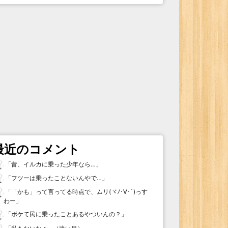
最近のコメント
「
昔、イルカに乗った少年なら…
」
「
フツーは乗ったことないんやで…
」
「
「かも」って言ってる時点で、ムリ(ヾﾉ･∀･`)っす
わー
」
「
ボケて民に乗ったことあるやついんの？
」