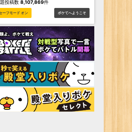
お題投稿数
8,107,869
件
セーフモード オン
ボケてへようこそ