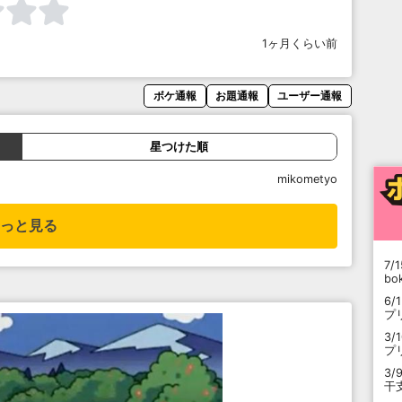
1ヶ月くらい前
ボケ通報
お題通報
ユーザー通報
星つけた順
mikometyo
っと見る
7/1
b
6/
プ
3/
プ
3/
干