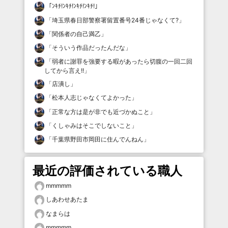
「
ﾝｷﾁ!ﾝｷﾁ!ﾝｷﾁ!ﾝｷﾁ!
」
「
埼玉県春日部警察署留置番号24番じゃなくて?
」
「
関係者の自己満乙
」
「
そういう作品だったんだな
」
「
弱者に謝罪を強要する暇があったら切腹の一回二回
してから言え!!
」
「
店潰し
」
「
松本人志じゃなくてよかった
」
「
正常な方は是が非でも近づかぬこと
」
「
くしゃみはそこでしないこと
」
「
千葉県野田市岡田に住んでんねん
」
最近の評価されている職人
mmmmm
しあわせあたま
なまらは
mmmmm