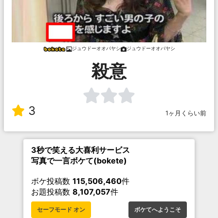
ジュウドーオオバヤシ
ジュウドーオオバヤシ
殺意
3
1ヶ月くらい前
3秒で笑える大喜利サービス
写真で一言ボケて(bokete)
ボケ投稿数
115,506,460
件
お題投稿数
8,107,057
件
セーフモード オン
ボケてへようこそ