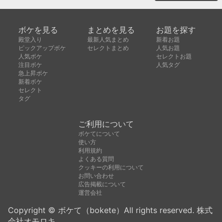
ボケを見る
まとめを見る
お題を探す
殿堂入り
最新人気まとめ
新着お題
ピックアップボケ
セレクトまとめ
人気お題
人気ボケ
セレクトお題
注目ボケ
人気タグ
急上昇ボケ
新着ボケ
セレクト
タグ
ご利用について
ボケてについて
使い方
利用規約
よくある質問
クッキーの利用について
お問い合わせ
広告掲載について
運営会社
Copyright © ボケて（bokete）All rights reserved. 株式
会社オモロキ