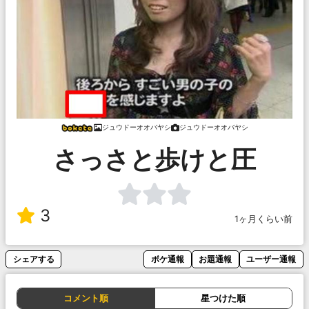
ジュウドーオオバヤシ
ジュウドーオオバヤシ
さっさと歩けと圧
3
1ヶ月くらい前
シェアする
ボケ通報
お題通報
ユーザー通報
コメント順
星つけた順