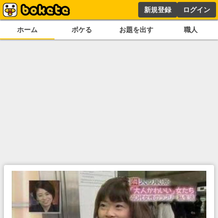
新規登録
ログイン
ホーム
ボケる
お題を出す
職人