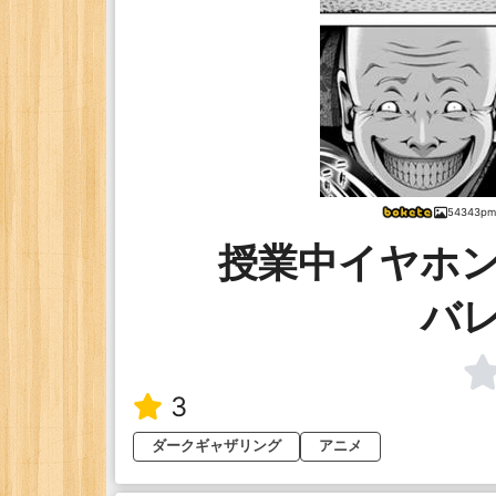
54343p
授業中イヤホ
バ
3
ダークギャザリング
アニメ