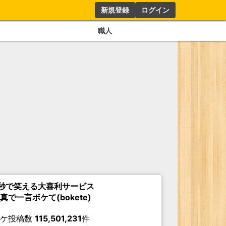
新規登録
ログイン
職人
秒で笑える大喜利サービス
真で一言ボケて(bokete)
ボケ投稿数
115,501,231
件