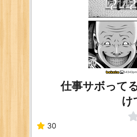
54343p
仕事サボって
け
30