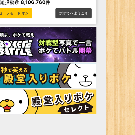
お題投稿数
8,106,760
件
セーフモード オン
ボケてへようこそ