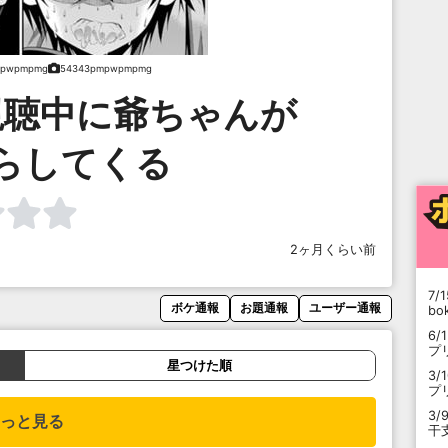
mpwpmpmg
54343pmpwpmpmg
視聴中に爺ちゃんが
らしてくる
2ヶ月くらい前
7/1
ボケ通報
お題通報
ユーザー通報
b
6/
プ
星つけた順
3/
プ
3/
っと見る
干