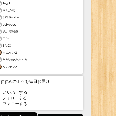
1o_ok
木瓜の花
8938iwako
polypeco
絶。壊滅級
〒^^
BAXO
タムケン2
ただのかみぶくろ
タムケン2
すすめのボケを毎日お届け
いいね！する
フォローする
フォローする