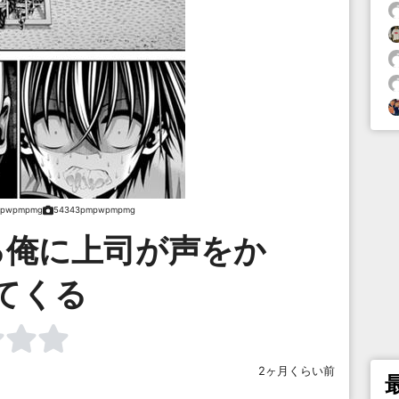
mpwpmpmg
54343pmpwpmpmg
る俺に上司が声をか
てくる
2ヶ月くらい前