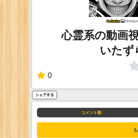
54343p
心霊系の動画
いたず
0
シェアする
コメント順
も