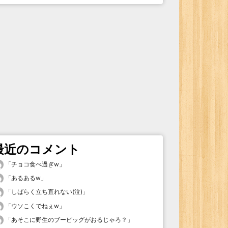
最近のコメント
「
チョコ食べ過ぎw
」
「
あるあるw
」
「
しばらく立ち直れない(泣)
」
「
ウソこくでねぇw
」
「
あそこに野生のブーピッグがおるじゃろ？
」