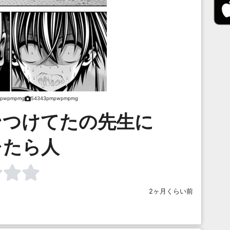
mpwpmpmg
54343pmpwpmpmg
ンつけてたの先生に
レたら人
2ヶ月くらい前