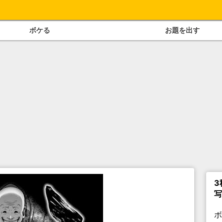
ボケる
お題を出す
3
写