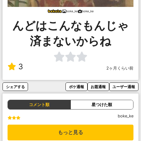
boke_ke
boke_ke
んどはこんなもんじゃ
済まないからね
3
2ヶ月くらい前
シェアする
ボケ通報
お題通報
ユーザー通報
コメント順
星つけた順
boke_ke
もっと見る