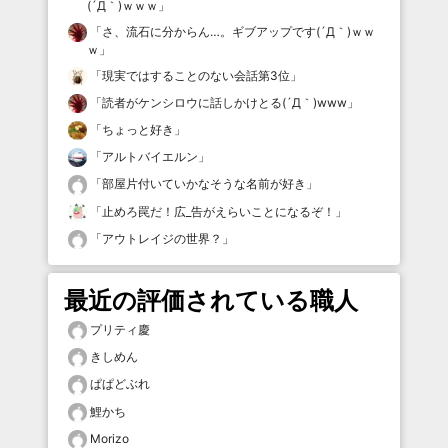
(´Д｀)ｗｗｗ
」
「
さ、流石に分からん…。ギブアップです(´Д｀)ｗｗ
ｗ
」
「
現実ではすることのない会話第3位
」
「
読者がケンシロウに話しかけとる(´Д｀)www
」
「
ちょっと好き
」
「
アルトバイエルン
」
「
部屋片付いていかなそうな名前が好き
」
「
止めろ罠だ！広_告がえらいことになるぞ！
」
「
アウトレイジの世界？
」
最近の評価されている職人
プリティ慶
きしめん
ぱぱどぶれ
鯉かち
Morizo