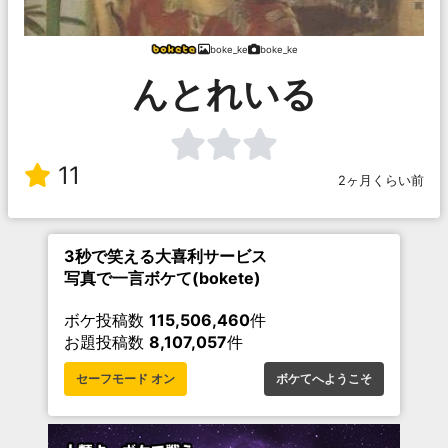
boke_ke
boke_ke
んとれいる
11
2ヶ月くらい前
3秒で笑える大喜利サービス
写真で一言ボケて(bokete)
ボケ投稿数
115,506,460
件
お題投稿数
8,107,057
件
セーフモード オン
ボケてへようこそ