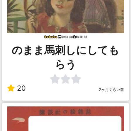
boke_ke
boke_ke
のまま馬刺しにしても
らう
20
2ヶ月くらい前