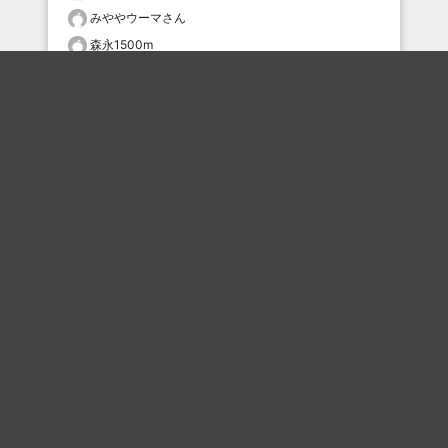
みややウーマさん
森永1500m
タムケン2
どんぶるげ
ぱぱどぶれ
おすすめのボケを毎日お届け
いいね！する
フォローする
フォローする
Topに戻る