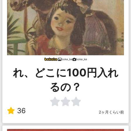
boke_ke
boke_ke
れ、どこに100円入れ
るの？
36
2ヶ月くらい前