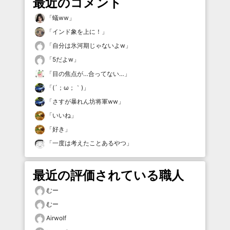
最近のコメント
「
蟻ww
」
「
インド象を上に！
」
「
自分は氷河期じゃないよw
」
「
5だよw
」
「
目の焦点が…合ってない…
」
「
(´；ω；｀)
」
「
さすが暴れん坊将軍ww
」
「
いいね
」
「
好き
」
「
一度は考えたことあるやつ
」
最近の評価されている職人
むー
むー
Airwolf