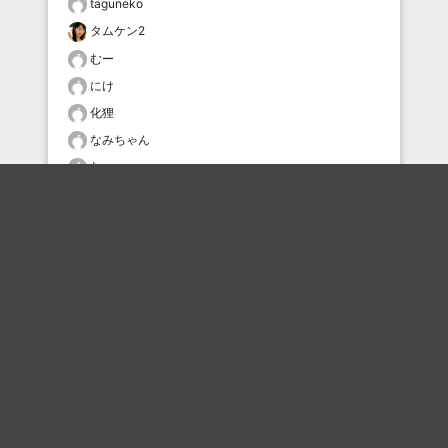
taguneko
タムケン2
むー
にけ
化狸
なみちゃん
むー
おすすめのボケを毎日お届け
いいね！する
フォローする
フォローする
Topに戻る