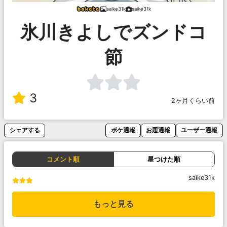
saike31k
saike31k
氷川きよしでズンドコ
節
3
2ヶ月くらい前
シェアする
ボケ通報
お題通報
ユーザー通報
コメント順
星つけた順
saike31k
もっと見る