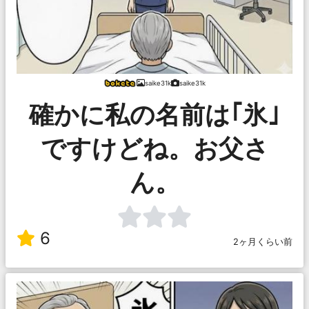
saike31k
saike31k
確かに私の名前は｢氷｣
ですけどね。お父さ
ん。
6
2ヶ月くらい前