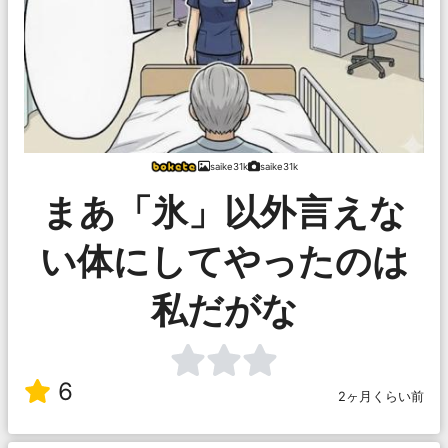
saike31k
saike31k
まあ「氷」以外言えな
い体にしてやったのは
私だがな
6
2ヶ月くらい前