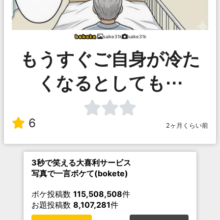
saike31k
saike31k
もうすぐご自身が冷た
くなるとしても⋯
6
2ヶ月くらい前
3秒で笑える大喜利サービス
写真で一言ボケて(bokete)
ボケ投稿数
115,508,508
件
お題投稿数
8,107,281
件