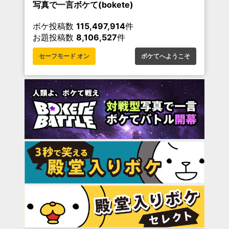
写真で一言ボケて(bokete)
ボケ投稿数
115,497,914
件
お題投稿数
8,106,527
件
セーフモード オン
ボケてへようこそ