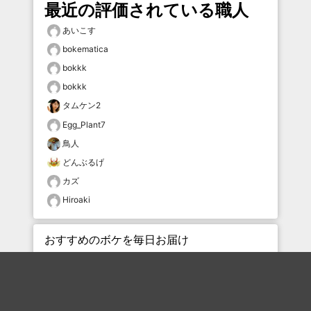
最近の評価されている職人
あいこす
bokematica
bokkk
bokkk
タムケン2
Egg_Plant7
鳥人
どんぶるげ
カズ
Hiroaki
おすすめのボケを毎日お届け
いいね！する
フォローする
フォローする