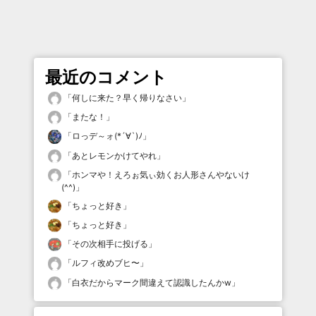
最近のコメント
「
何しに来た？早く帰りなさい
」
「
またな！
」
「
ロっデ～ォ(*´∀`)ﾉ
」
「
あとレモンかけてやれ
」
「
ホンマや！えろぉ気ぃ効くお人形さんやないけ
(^^)
」
「
ちょっと好き
」
「
ちょっと好き
」
「
その次相手に投げる
」
「
ルフィ改めブヒ〜
」
「
白衣だからマーク間違えて認識したんかw
」