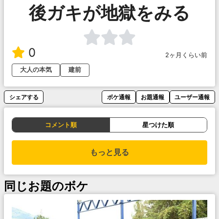
後ガキが地獄をみる
0
2ヶ月くらい前
大人の本気
建前
シェアする
ボケ通報
お題通報
ユーザー通報
コメント順
星つけた順
もっと見る
同じお題のボケ