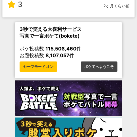
3
2ヶ月くらい前
3秒で笑える大喜利サービス
写真で一言ボケて(bokete)
ボケ投稿数
115,506,460
件
お題投稿数
8,107,057
件
セーフモード オン
ボケてへようこそ