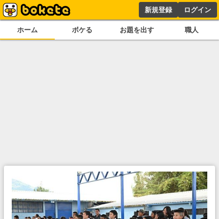
新規登録
ログイン
ホーム
ボケる
お題を出す
職人