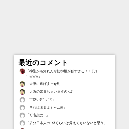
最近のコメント
「
神聖かも知れんが防御柵が低すぎる！！(´Д
｀)www
」
「
大阪に逃げまっせ!!
」
「
大阪の姉貴ちゃいますのん?
」
「
可愛い(*´﹃`*)
」
「
それは困るよぉ～…泣
」
「
可哀想に…
」
「
多分日本人の1/3くらいは覚えてもいないと思う
」