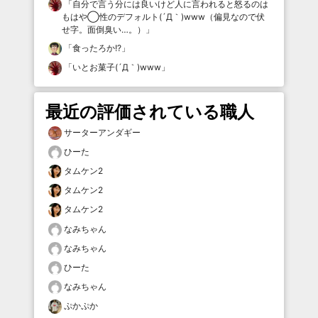
「
自分で言う分には良いけど人に言われると怒るのは
もはや◯性のデフォルト(´Д｀)www（偏見なので伏
せ字。面倒臭い…。）
」
「
食ったろか!?
」
「
いとお菓子(´Д｀)www
」
最近の評価されている職人
サーターアンダギー
ひーた
タムケン2
タムケン2
タムケン2
なみちゃん
なみちゃん
ひーた
なみちゃん
ぷかぷか