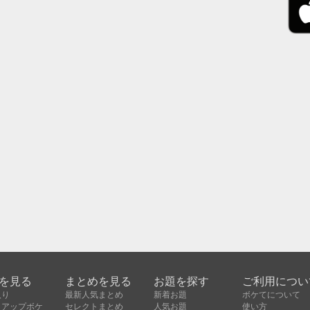
を見る
まとめを見る
お題を探す
ご利用につい
入り
最新人気まとめ
新着お題
ボケてについて
クアップボケ
セレクトまとめ
人気お題
使い方