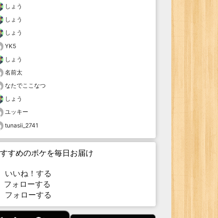
しょう
しょう
しょう
YK5
しょう
名前太
なたでここなつ
しょう
ユッキー
tunasii_2741
すすめのボケを毎日お届け
いいね！する
フォローする
フォローする