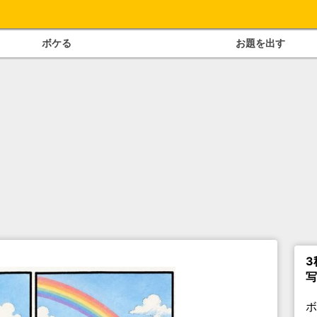
ボケる
お題を出す
3
写