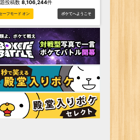
お題投稿数
8,106,244
件
セーフモード オン
ボケてへようこそ