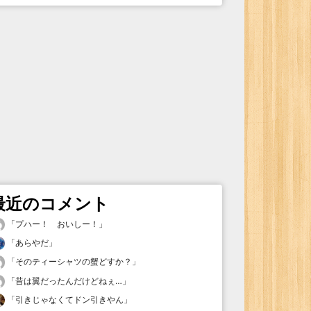
最近のコメント
「
プハー！ おいしー！
」
「
あらやだ
」
「
そのティーシャツの蟹どすか？
」
「
昔は翼だったんだけどねぇ…
」
「
引きじゃなくてドン引きやん
」