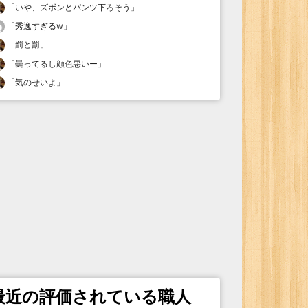
「
いや、ズボンとパンツ下ろそう
」
「
秀逸すぎるw
」
「
罰と罰
」
「
曇ってるし顔色悪いー
」
「
気のせいよ
」
最近の評価されている職人