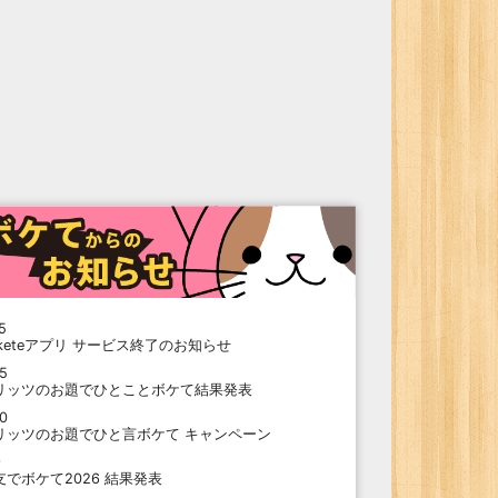
5
oketeアプリ サービス終了のお知らせ
15
リッツのお題でひとことボケて結果発表
10
リッツのお題でひと言ボケて キャンペーン
9
支でボケて2026 結果発表