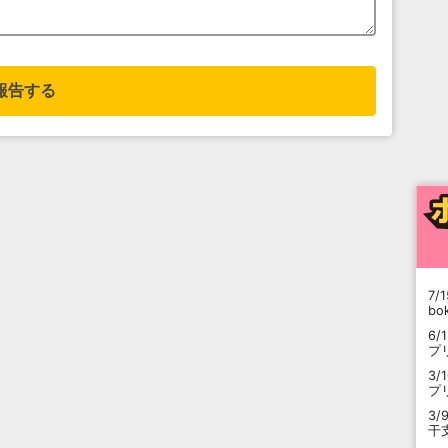
報告する
7/1
b
6/
プ
3/
プ
3/
干