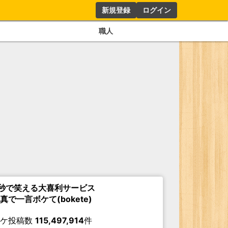
新規登録
ログイン
職人
秒で笑える大喜利サービス
真で一言ボケて(bokete)
ボケ投稿数
115,497,914
件