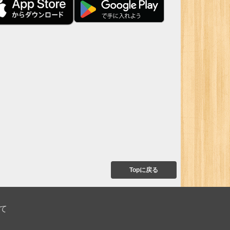
Topに戻る
て