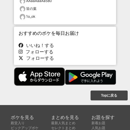
AAaaAaaAa580
笹の葉
1o_ok
おすすめのボケを毎日お届け
いいね！する
フォローする
フォローする
Topに戻る
ボケを見る
まとめを見る
お題を探す
殿堂入り
最新人気まとめ
新着お題
ピックアップボケ
セレクトまとめ
人気お題