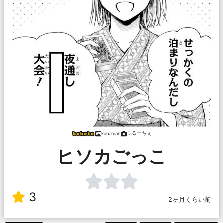
ふるーちぇ
kanaman
ヒソカごっこ
3
2ヶ月くらい前