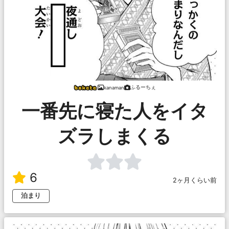
ふるーちぇ
kanaman
一番先に寝た人をイタ
ズラしまくる
6
2ヶ月くらい前
泊まり