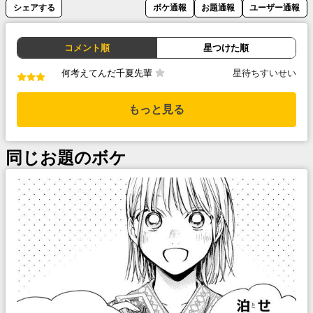
シェアする
ボケ通報
お題通報
ユーザー通報
コメント順
星つけた順
何考えてんだ千夏先輩
星待ちすいせい
もっと見る
同じお題のボケ