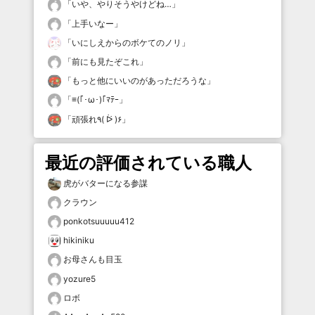
「
いや、やりそうやけどね…
」
「
上手いなー
」
「
いにしえからのボケてのノリ
」
「
前にも見たぞこれ
」
「
もっと他にいいのがあっただろうな
」
「
≡(｢･ω･)｢ﾏﾃｰ
」
「
頑張れ٩( ᐖ )۶
」
最近の評価されている職人
虎がバターになる参謀
クラウン
ponkotsuuuuu412
hikiniku
お母さんも目玉
yozure5
ロボ