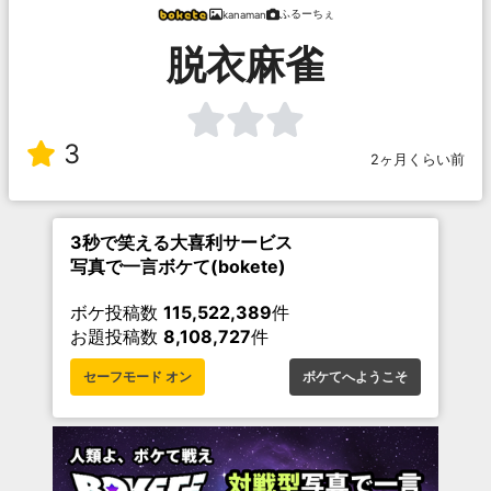
ふるーちぇ
kanaman
脱衣麻雀
3
2ヶ月くらい前
3秒で笑える大喜利サービス
写真で一言ボケて(bokete)
ボケ投稿数
115,522,389
件
お題投稿数
8,108,727
件
セーフモード オン
ボケてへようこそ