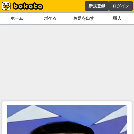
新規登録
ログイン
ホーム
ボケる
お題を出す
職人