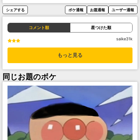
シェアする
ボケ通報
お題通報
ユーザー通報
コメント順
星つけた順
saike31k
もっと見る
同じお題のボケ