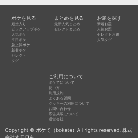
ボケを見る
まとめを見る
お題を探す
殿堂入り
最新人気まとめ
新着お題
ピックアップボケ
セレクトまとめ
人気お題
人気ボケ
セレクトお題
注目ボケ
人気タグ
急上昇ボケ
新着ボケ
セレクト
タグ
ご利用について
ボケてについて
使い方
利用規約
よくある質問
クッキーの利用について
お問い合わせ
広告掲載について
運営会社
Copyright © ボケて（bokete）All rights reserved. 株式
会社オモロキ