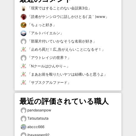
「
現実ではすることのない会話第3位
」
「
読者がケンシロウに話しかけとる(´Д｀)www
」
「
ちょっと好き
」
「
アルトバイエルン
」
「
部屋片付いていかなそうな名前が好き
」
「
止めろ罠だ！広_告がえらいことになるぞ！
」
「
アウトレイジの世界？
」
「
Nクールはひんやり～
」
「
まあお前を殴りたいヤツは結構いると思うよ
」
「
サブスクアルファード
」
最近の評価されている職人
pandasanpow
Tatsutatsuta
abccc666
ihaveapen92