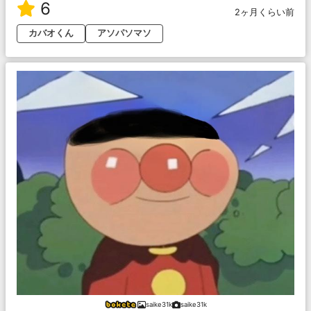
6
2ヶ月くらい前
カバオくん
アソパソマソ
saike31k
saike31k