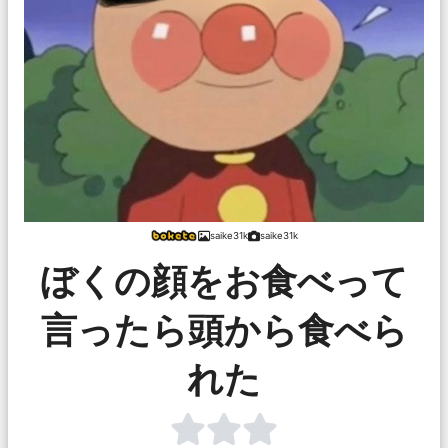
saike31k
saike31k
ぼくの顔をお食べって
言ったら頭から食べら
れた