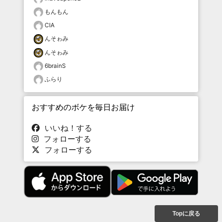
もんもん
CIA
んそゎみ
んそゎみ
6brainS
ふらり
おすすめのボケを毎日お届け
いいね！する
フォローする
フォローする
Topに戻る