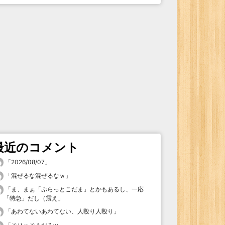
最近のコメント
「
2026/08/07
」
「
混ぜるな混ぜるなｗ
」
「
ま、まぁ「ぷらっとこだま」とかもあるし、一応
「特急」だし（震え
」
「
あわてないあわてない、人殴り人殴り
」