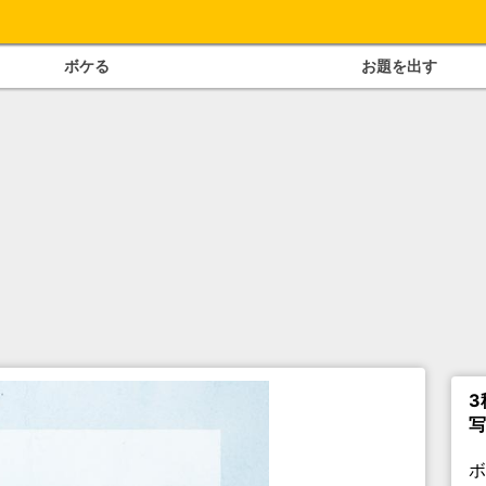
ボケる
お題を出す
3
写