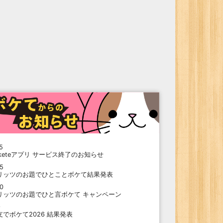
5
oketeアプリ サービス終了のお知らせ
15
リッツのお題でひとことボケて結果発表
10
リッツのお題でひと言ボケて キャンペーン
9
支でボケて2026 結果発表