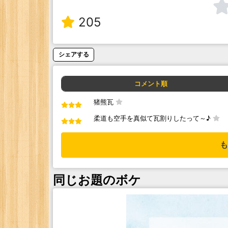
205
シェアする
コメント順
猪熊瓦
柔道も空手を真似て瓦割りしたって～♪
も
同じお題のボケ