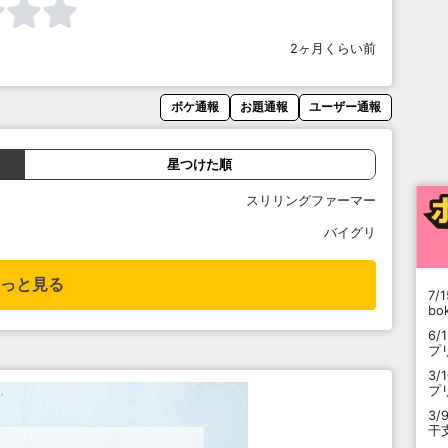
2ヶ月くらい前
ボケ通報
お題通報
ユーザー通報
星つけた順
スリリングファーマー
バイグリ
っと見る
7/1
b
6/
プ
3/
プ
3/
干