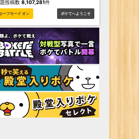
お題投稿数
8,107,281
件
セーフモード オン
ボケてへようこそ