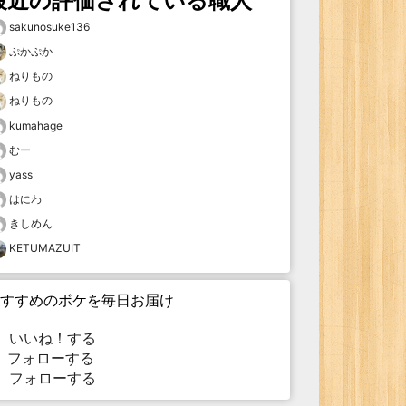
最近の評価されている職人
sakunosuke136
ぷかぷか
ねりもの
ねりもの
kumahage
むー
yass
はにわ
きしめん
KETUMAZUIT
すすめのボケを毎日お届け
いいね！する
フォローする
フォローする