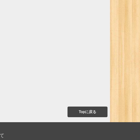
Topに戻る
て