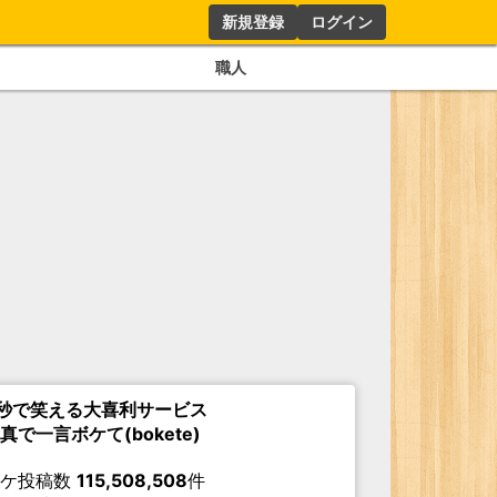
新規登録
ログイン
職人
秒で笑える大喜利サービス
真で一言ボケて(bokete)
ボケ投稿数
115,508,508
件