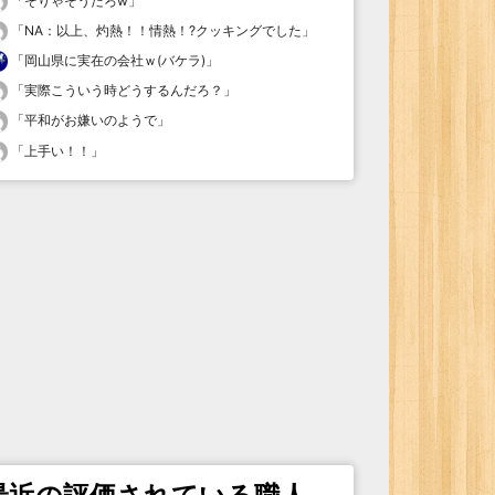
「
そりゃそうだろw
」
「
NA：以上、灼熱！！情熱！?クッキングでした
」
「
岡山県に実在の会社ｗ(バケラ)
」
「
実際こういう時どうするんだろ？
」
「
平和がお嫌いのようで
」
「
上手い！！
」