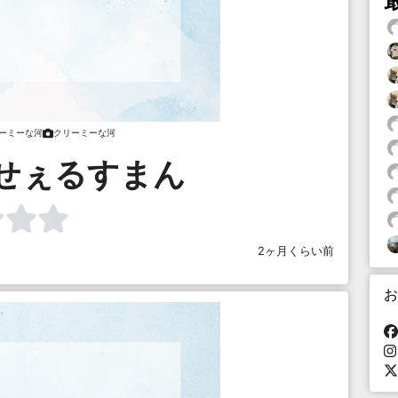
ーミーな河
クリーミーな河
せぇるすまん
2ヶ月くらい前
お