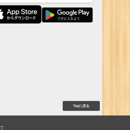
Topに戻る
て