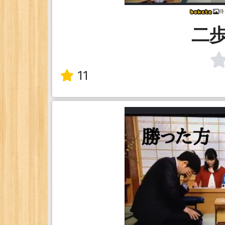
待
二
11