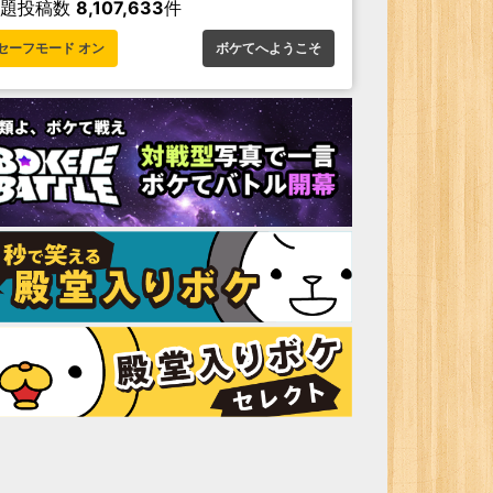
お題投稿数
8,107,633
件
セーフモード オン
ボケてへようこそ