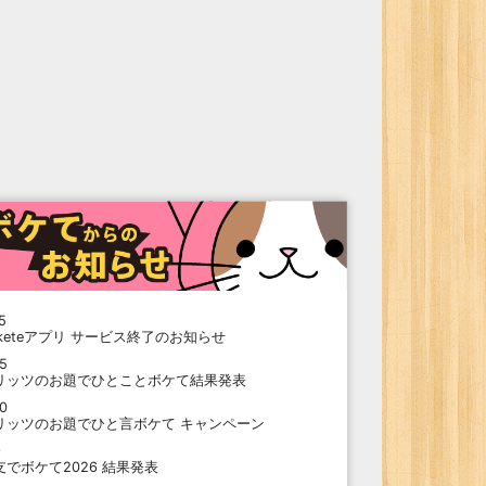
5
oketeアプリ サービス終了のお知らせ
15
リッツのお題でひとことボケて結果発表
10
リッツのお題でひと言ボケて キャンペーン
9
支でボケて2026 結果発表