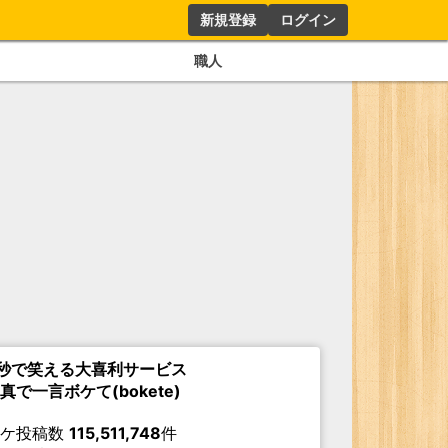
新規登録
ログイン
職人
秒で笑える大喜利サービス
真で一言ボケて(bokete)
ボケ投稿数
115,511,748
件