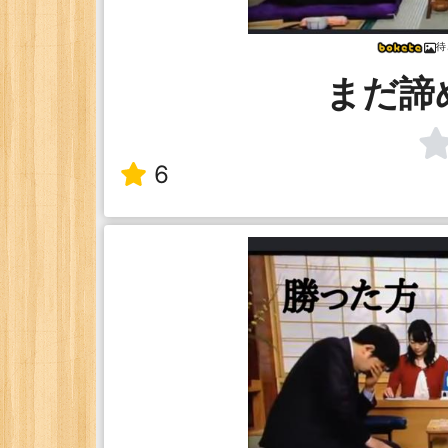
待
まだ諦
6