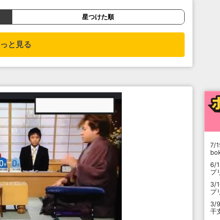
星つけた順
っと見る
7/1
b
6/
プ
3/
プ
3/
干