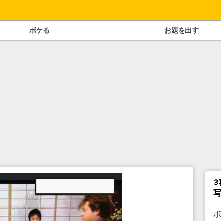
ボケる
お題を出す
3
写