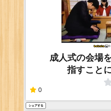
待
成人式の会場
指すこと
0
シェアする