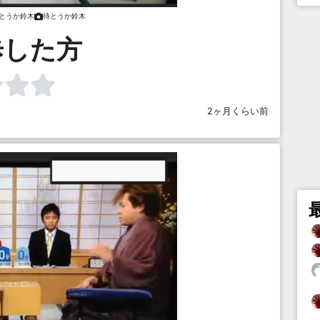
とうか鈴木
待とうか鈴木
歩した方
2ヶ月くらい前