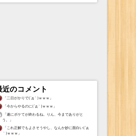
最近のコメント
「
二日がかりで(´д｀)ｗｗｗ
」
「
今からやるのに(´д｀)ｗｗｗ
」
「
遂にボケてが終わるね。りん、今までありがと
う。
」
「
これ正解でもよさそうやし、なんか妙に面白い(´д
｀)ｗｗｗ
」