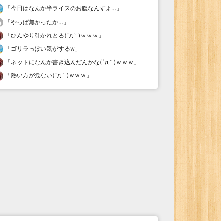
「
今日はなんか半ライスのお腹なんすよ…
」
「
やっぱ無かったか…
」
「
ひんやり引かれとる(´д｀)ｗｗｗ
」
「
ゴリラっぽい気がするw
」
「
ネットになんか書き込んだんかな(´д｀)ｗｗｗ
」
「
熱い方が危ない(´д｀)ｗｗｗ
」