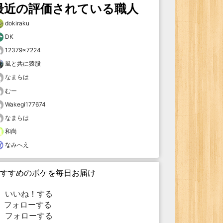
最近の評価されている職人
dokiraku
DK
12379×7224
風と共に猿股
なまらは
むー
Wakegi177674
なまらは
和尚
なみへえ
すすめのボケを毎日お届け
いいね！する
フォローする
フォローする