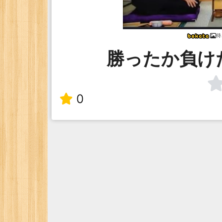
待
勝ったか負け
0