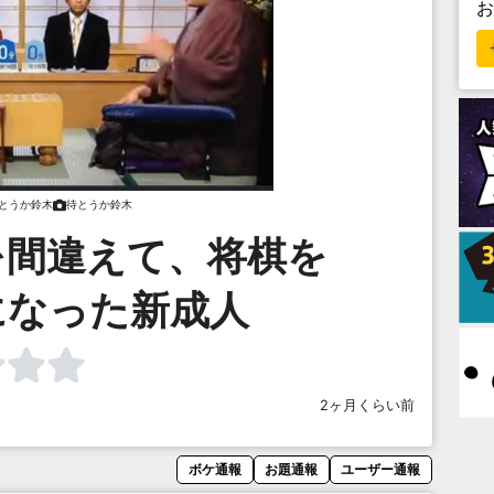
とうか鈴木
待とうか鈴木
を間違えて、将棋を
になった新成人
2ヶ月くらい前
ボケ通報
お題通報
ユーザー通報