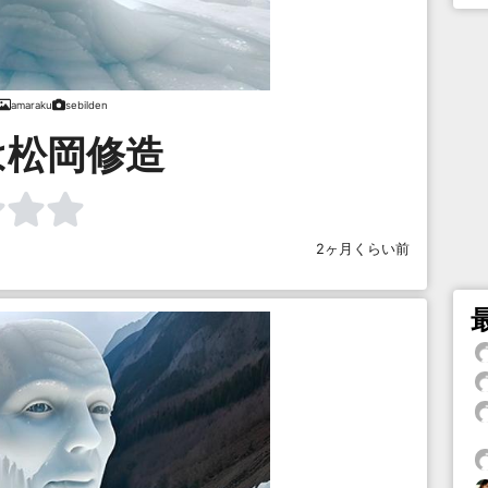
amaraku
sebilden
は松岡修造
2ヶ月くらい前