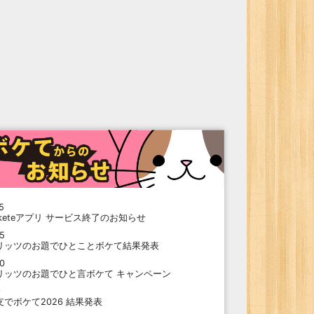
5
oketeアプリ サービス終了のお知らせ
15
リッツのお題でひとことボケて結果発表
10
リッツのお題でひと言ボケて キャンペーン
9
支でボケて2026 結果発表