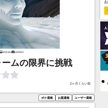
amaraku
sebilden
ォームの限界に挑戦
2ヶ月くらい前
ボケ通報
お題通報
ユーザー通報