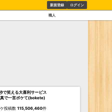
新規登録
ログイン
職人
秒で笑える大喜利サービス
真で一言ボケて(bokete)
ボケ投稿数
115,506,460
件