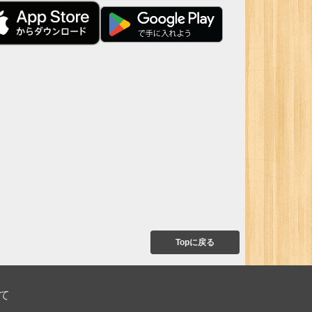
Topに戻る
て