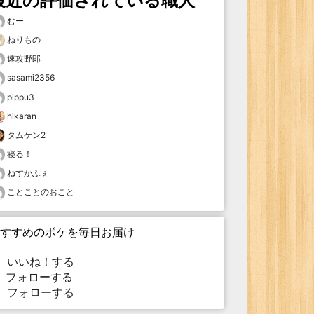
最近の評価されている職人
むー
ねりもの
速攻野郎
sasami2356
pippu3
hikaran
タムケン2
寝る！
ねすかふぇ
ことことのおこと
すすめのボケを毎日お届け
いいね！する
フォローする
フォローする