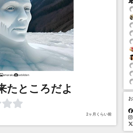
amaraku
sebilden
来たところだよ
お
2ヶ月くらい前