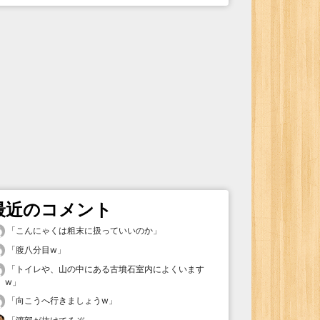
最近のコメント
「
こんにゃくは粗末に扱っていいのか
」
「
腹八分目w
」
「
トイレや、山の中にある古墳石室内によくいます
w
」
「
向こうへ行きましょうw
」