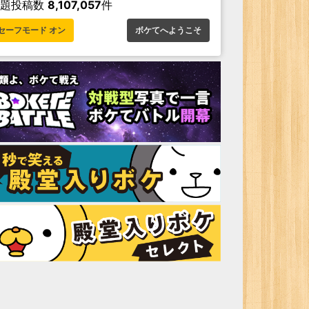
お題投稿数
8,107,057
件
セーフモード オン
ボケてへようこそ