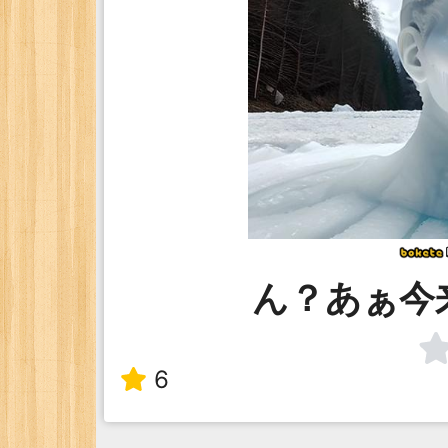
ん？あぁ今
6