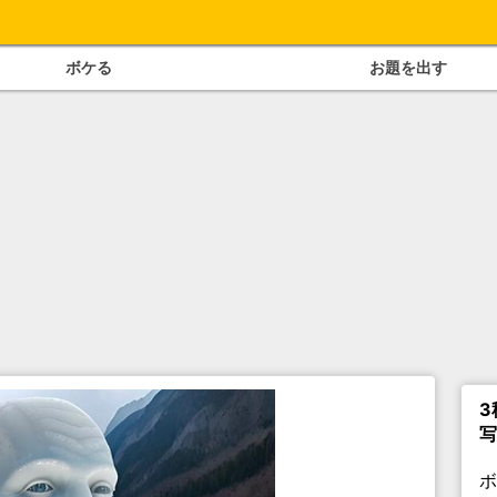
ボケる
お題を出す
3
写