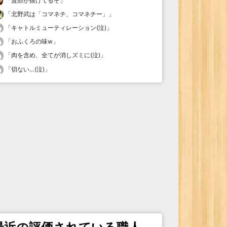
「
渡部が抜けてるぞ
」
「
北野武は「コマネチ、コマネチー」
」
「
キャトルミューティレーション(泣)
」
「
おふくろの味w
」
「
肉を含め、全てが消しズミに(泣)
」
「
切ない…(泣)
」