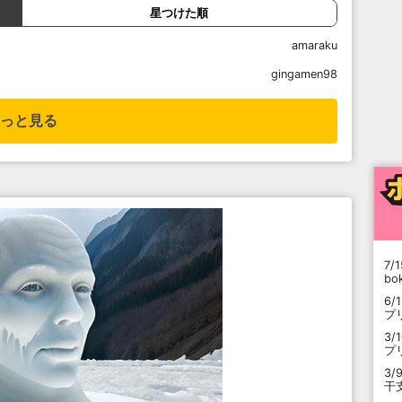
星つけた順
amaraku
gingamen98
っと見る
7/1
b
6/
プ
3/
プ
3/
干