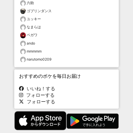
六助
ゴブリンダンス
ユッキー
なまらは
ペガワ
ando
mmmmm
narutomo0209
おすすめのボケを毎日お届け
いいね！する
フォローする
フォローする