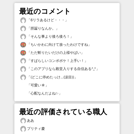
最近のコメント
「
6リラあるけど・・・
」
「
脛齧りなんか。
」
「
そんな事より後ろ後ろ！
」
「
ちいかわに向けて放ったわけですね
」
「
ただ斬りたいだけの上様やばい
」
「
すばらしいコンボボケ！上手い！
」
「
このアプリなら殿堂入りする自信ある^_^
」
「
(どこに停めたっけ…(涙目))
」
「
可愛い☆
」
「
心配なんだよね✨
」
最近の評価されている職人
ああ
プリティ慶