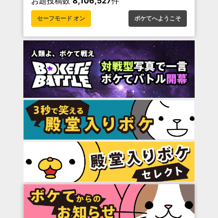
お題投稿数
8,106,527
件
セーフモード オン
ボケてへようこそ