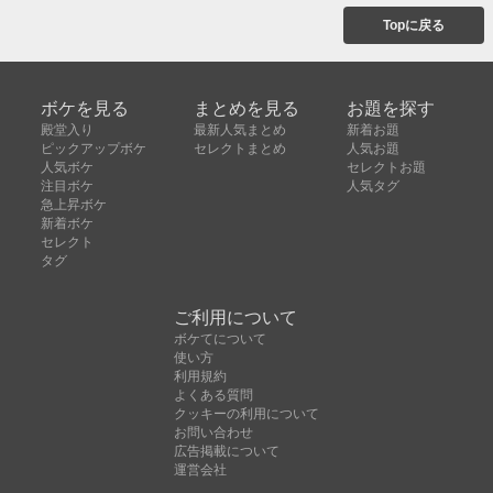
Topに戻る
ボケを見る
まとめを見る
お題を探す
殿堂入り
最新人気まとめ
新着お題
ピックアップボケ
セレクトまとめ
人気お題
人気ボケ
セレクトお題
注目ボケ
人気タグ
急上昇ボケ
新着ボケ
セレクト
タグ
ご利用について
ボケてについて
使い方
利用規約
よくある質問
クッキーの利用について
お問い合わせ
広告掲載について
運営会社