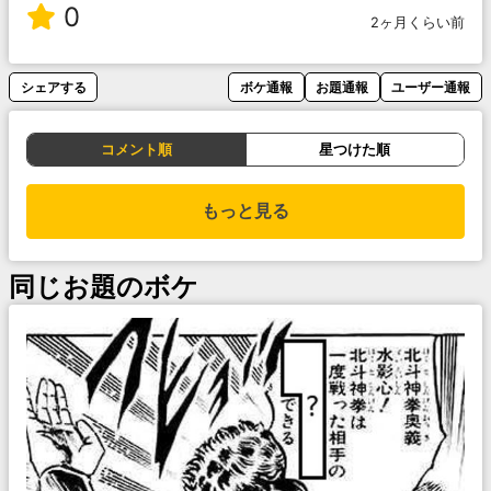
0
2ヶ月くらい前
シェアする
ボケ通報
お題通報
ユーザー通報
コメント順
星つけた順
もっと見る
同じお題のボケ