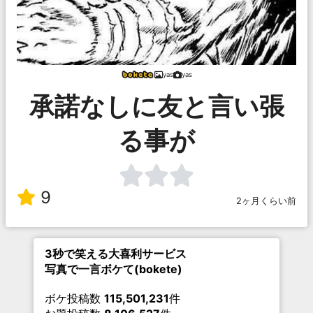
yas
yas
承諾なしに友と言い張
る事が
9
2ヶ月くらい前
3秒で笑える大喜利サービス
写真で一言ボケて(bokete)
ボケ投稿数
115,501,231
件