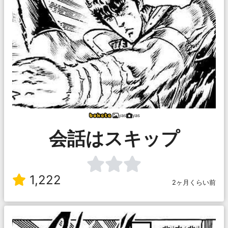
yas
yas
会話はスキップ
1,222
2ヶ月くらい前