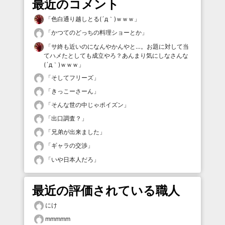
最近のコメント
「
色白通り越しとる(´д｀)ｗｗｗ
」
「
かつてのどっちの料理ショーとか
」
「
サ終も近いのになんやかんやと…。お題に対して当
てハメたとしても成立やろ？あんまり気にしなさんな
(´д｀)ｗｗｗ
」
「
そしてフリーズ
」
「
きっこーさーん
」
「
そんな世の中じゃポイズン
」
「
出口調査？
」
「
兄弟が出来ました
」
「
ギャラの交渉
」
「
いや日本人だろ
」
最近の評価されている職人
にけ
mmmmm