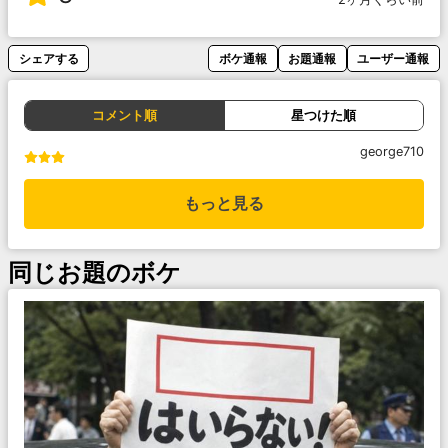
シェアする
ボケ通報
お題通報
ユーザー通報
コメント順
星つけた順
george710
もっと見る
同じお題のボケ