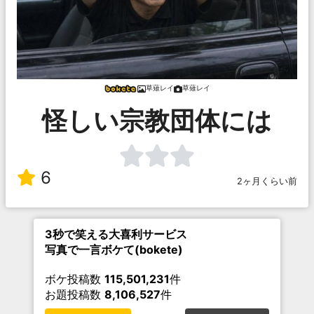
草薙レイ
草薙レイ
怪しい宗教団体には
6
2ヶ月くらい前
3秒で笑える大喜利サービス
写真で一言ボケて(bokete)
ボケ投稿数
115,501,231
件
お題投稿数
8,106,527
件