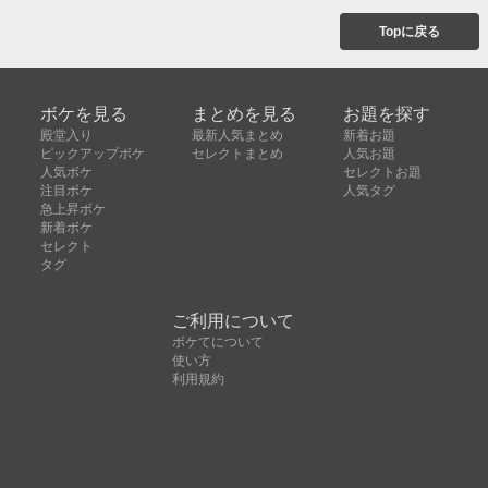
Topに戻る
ボケを見る
まとめを見る
お題を探す
殿堂入り
最新人気まとめ
新着お題
ピックアップボケ
セレクトまとめ
人気お題
人気ボケ
セレクトお題
注目ボケ
人気タグ
急上昇ボケ
新着ボケ
セレクト
タグ
ご利用について
ボケてについて
使い方
利用規約
よくある質問
クッキーの利用について
お問い合わせ
広告掲載について
運営会社