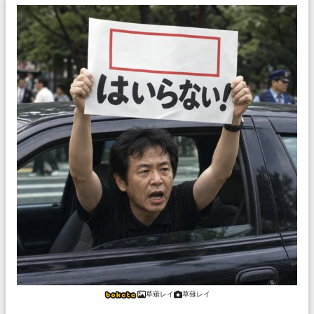
草薙レイ
草薙レイ