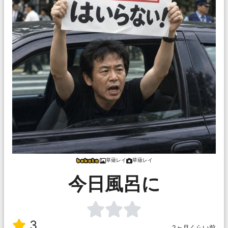
草薙レイ
草薙レイ
今日風呂に
3
2ヶ月くらい前