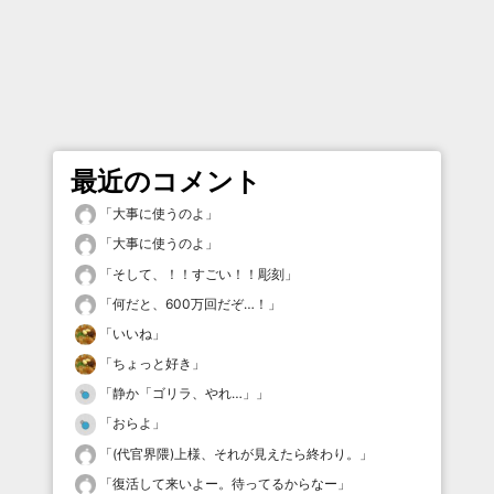
最近のコメント
「
大事に使うのよ
」
「
大事に使うのよ
」
「
そして、！！すごい！！彫刻
」
「
何だと、600万回だぞ…！
」
「
いいね
」
「
ちょっと好き
」
「
静か「ゴリラ、やれ…」
」
「
おらよ
」
「
(代官界隈)上様、それが見えたら終わり。
」
「
復活して来いよー。待ってるからなー
」