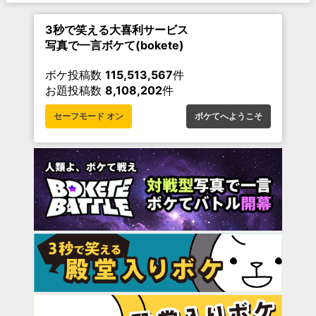
3秒で笑える大喜利サービス
写真で一言ボケて(bokete)
ボケ投稿数
115,513,567
件
お題投稿数
8,108,202
件
セーフモード オン
ボケてへようこそ