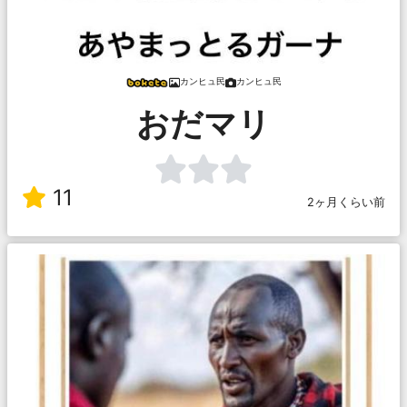
カンヒュ民
カンヒュ民
おだマリ
11
2ヶ月くらい前