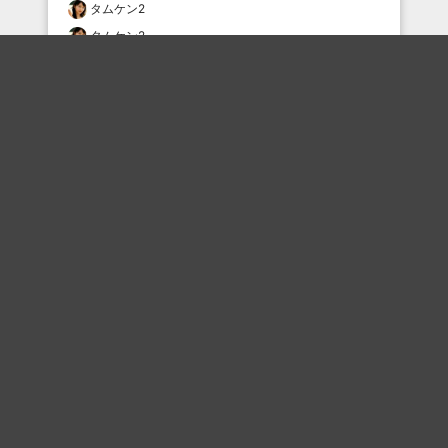
タムケン2
タムケン2
むー
おすすめのボケを毎日お届け
いいね！する
フォローする
フォローする
Topに戻る
ボケを見る
まとめを見る
お題を探す
殿堂入り
最新人気まとめ
新着お題
ピックアップボケ
セレクトまとめ
人気お題