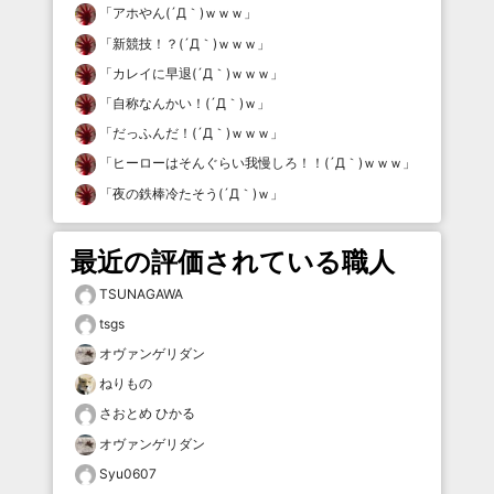
「
アホやん(´Д｀)ｗｗｗ
」
「
新競技！？(´Д｀)ｗｗｗ
」
「
カレイに早退(´Д｀)ｗｗｗ
」
「
自称なんかい！(´Д｀)ｗ
」
「
だっふんだ！(´Д｀)ｗｗｗ
」
「
ヒーローはそんぐらい我慢しろ！！(´Д｀)ｗｗｗ
」
「
夜の鉄棒冷たそう(´Д｀)ｗ
」
最近の評価されている職人
TSUNAGAWA
tsgs
オヴァンゲリダン
ねりもの
さおとめ ひかる
オヴァンゲリダン
Syu0607