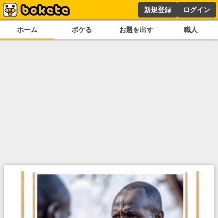
新規登録
ログイン
ホーム
ボケる
お題を出す
職人