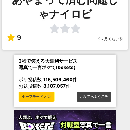
ゃナイロビ
9
2ヶ月くらい前
3秒で笑える大喜利サービス
写真で一言ボケて(bokete)
ボケ投稿数
115,506,460
件
お題投稿数
8,107,057
件
セーフモード オン
ボケてへようこそ