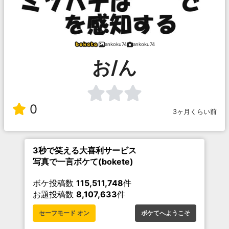
ankoku74
ankoku74
お/ん
0
3ヶ月くらい前
3秒で笑える大喜利サービス
写真で一言ボケて(bokete)
ボケ投稿数
115,511,748
件
お題投稿数
8,107,633
件
セーフモード オン
ボケてへようこそ