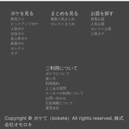
ボケを見る
まとめを見る
お題を探す
殿堂入り
最新人気まとめ
新着お題
ピックアップボケ
セレクトまとめ
人気お題
人気ボケ
セレクトお題
注目ボケ
人気タグ
急上昇ボケ
新着ボケ
セレクト
タグ
ご利用について
ボケてについて
使い方
利用規約
よくある質問
クッキーの利用について
お問い合わせ
広告掲載について
運営会社
Copyright © ボケて（bokete）All rights reserved. 株式
会社オモロキ