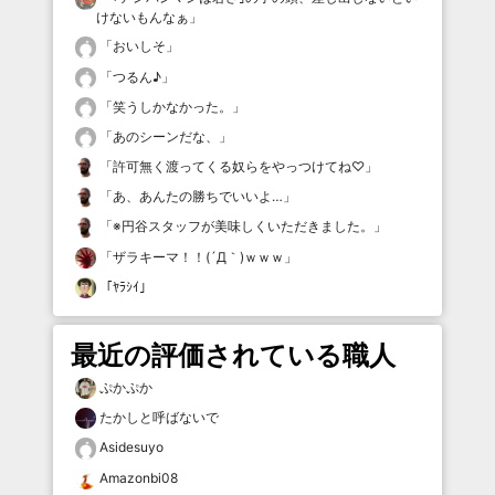
けないもんなぁ
」
「
おいしそ
」
「
つるん♪
」
「
笑うしかなかった。
」
「
あのシーンだな、
」
「
許可無く渡ってくる奴らをやっつけてね♡
」
「
あ、あんたの勝ちでいいよ…
」
「
※円谷スタッフが美味しくいただきました。
」
「
ザラキーマ！！(´Д｀)ｗｗｗ
」
「
ﾔﾗｼｲ
」
最近の評価されている職人
ぷかぷか
たかしと呼ばないで
Asidesuyo
Amazonbi08