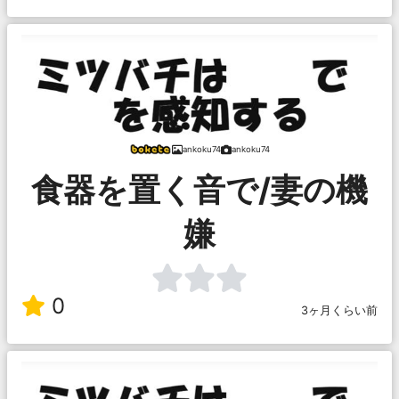
ankoku74
ankoku74
食器を置く音で/妻の機
嫌
0
3ヶ月くらい前