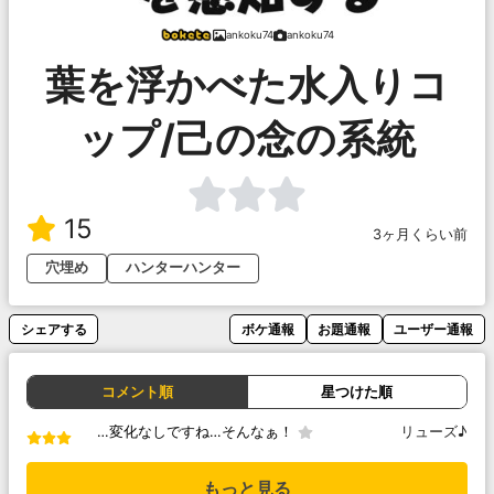
ankoku74
ankoku74
葉を浮かべた水入りコ
ップ/己の念の系統
15
3ヶ月くらい前
穴埋め
ハンターハンター
シェアする
ボケ通報
お題通報
ユーザー通報
コメント順
星つけた順
…変化なしですね…そんなぁ！
リューズ♪
もっと見る