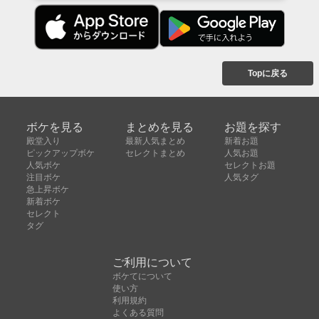
Topに戻る
ボケを見る
まとめを見る
お題を探す
殿堂入り
最新人気まとめ
新着お題
ピックアップボケ
セレクトまとめ
人気お題
人気ボケ
セレクトお題
注目ボケ
人気タグ
急上昇ボケ
新着ボケ
セレクト
タグ
ご利用について
ボケてについて
使い方
利用規約
よくある質問