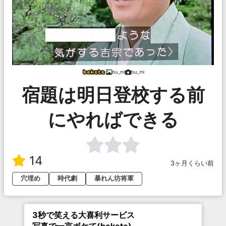
bu_mi
bu_mi
宿題は明日登校する前
にやればできる
14
3ヶ月くらい前
穴埋め
時代劇
暴れん坊将軍
3秒で笑える大喜利サービス
写真で一言ボケて(bokete)