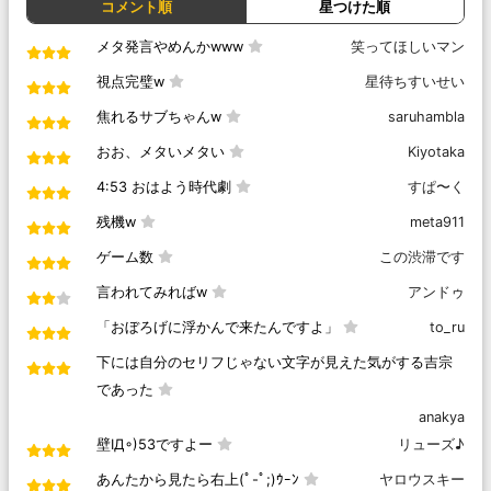
コメント順
星つけた順
メタ発言やめんかwww
笑ってほしいマン
視点完璧w
星待ちすいせい
焦れるサブちゃんw
saruhambla
おお、メタいメタい
Kiyotaka
4:53 おはよう時代劇
すぱ〜く
残機w
meta911
ゲーム数
この渋滞です
言われてみればw
アンドゥ
「おぼろげに浮かんで来たんですよ」
to_ru
下には自分のセリフじゃない文字が見えた気がする吉宗
であった
anakya
壁IД◦)53ですよー
リューズ♪
あんたから見たら右上(ﾟ-ﾟ;)ｳｰﾝ
ヤロウスキー