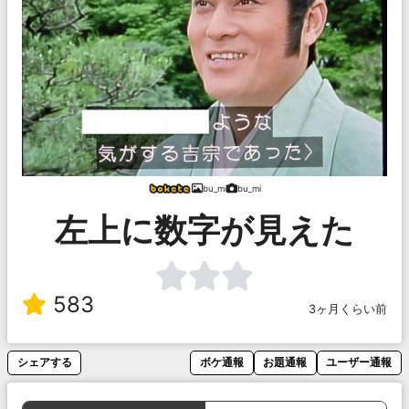
bu_mi
bu_mi
左上に数字が見えた
583
3ヶ月くらい前
シェアする
ボケ通報
お題通報
ユーザー通報