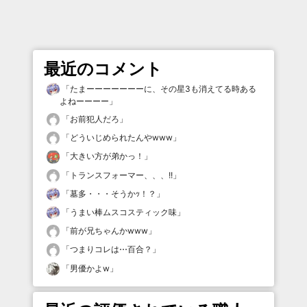
最近のコメント
「
たまーーーーーーーに、その星3も消えてる時ある
よねーーーー
」
「
お前犯人だろ
」
「
どういじめられたんやwww
」
「
大きい方が弟かっ！
」
「
トランスフォーマー、、、!!
」
「
墓多・・・そうかｯ！？
」
「
うまい棒ムスコスティック味
」
「
前が兄ちゃんかwww
」
「
つまりコレは⋯百合？
」
「
男優かよw
」