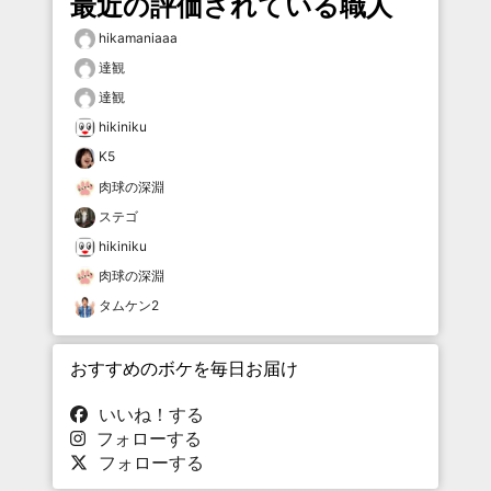
最近の評価されている職人
hikamaniaaa
達観
達観
hikiniku
K5
肉球の深淵
ステゴ
hikiniku
肉球の深淵
タムケン2
おすすめのボケを毎日お届け
いいね！する
フォローする
フォローする