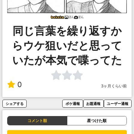
ぼん
ぼん
同じ言葉を繰り返すか
らウケ狙いだと思って
いたが本気で喋ってた
0
3ヶ月くらい前
シェアする
ボケ通報
お題通報
ユーザー通報
コメント順
星つけた順