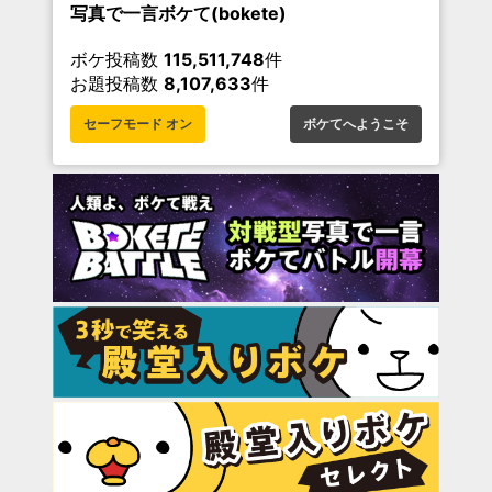
写真で一言ボケて(bokete)
ボケ投稿数
115,511,748
件
お題投稿数
8,107,633
件
セーフモード オン
ボケてへようこそ