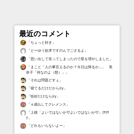
最近のコメント
「
ちょっと好き
」
「
どーゆう欲求ですのんでござるよ
」
「
思い出して笑ってしまったので星を増やしました
」
「
まこと「人の事言えるのか？今日は帰るか…」 美
奈子「何なのよ（怒）」
」
「
それは問題どすぇ
」
「
寝てるだけだから(ry
」
「
恰好だけなら(ry
」
「
↓成仏してクレメンス
」
「
上様「よいではないか♡よいではないか♡」(ｻｸｻ
ｸ
」
「
どれもいらないよー
」