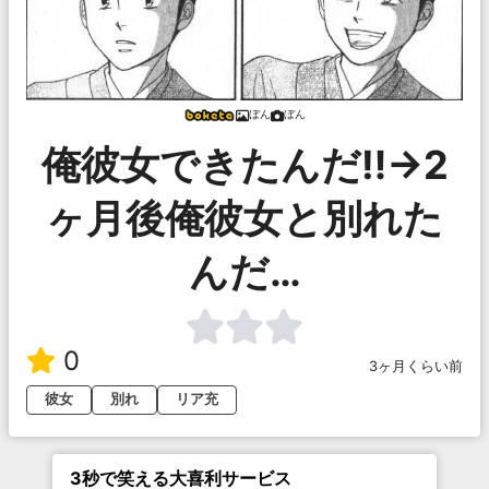
ぼん
ぼん
俺彼女できたんだ‼︎→2
ヶ月後俺彼女と別れた
んだ…
0
3ヶ月くらい前
彼女
別れ
リア充
3秒で笑える大喜利サービス