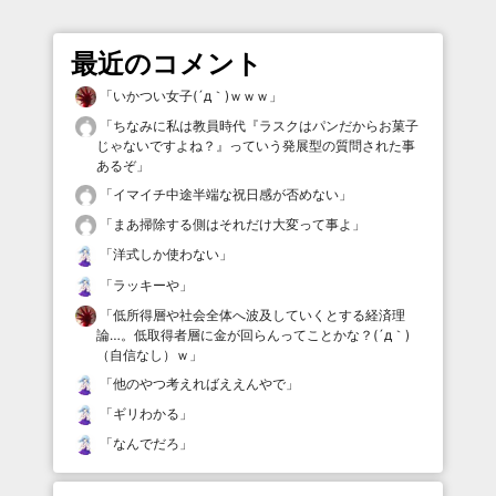
最近のコメント
「
いかつい女子(´д｀)ｗｗｗ
」
「
ちなみに私は教員時代『ラスクはパンだからお菓子
じゃないですよね？』っていう発展型の質問された事
あるぞ
」
「
イマイチ中途半端な祝日感が否めない
」
「
まあ掃除する側はそれだけ大変って事よ
」
「
洋式しか使わない
」
「
ラッキーや
」
「
低所得層や社会全体へ波及していくとする経済理
論…。低取得者層に金が回らんってことかな？(´д｀)
（自信なし）ｗ
」
「
他のやつ考えればええんやで
」
「
ギリわかる
」
「
なんでだろ
」