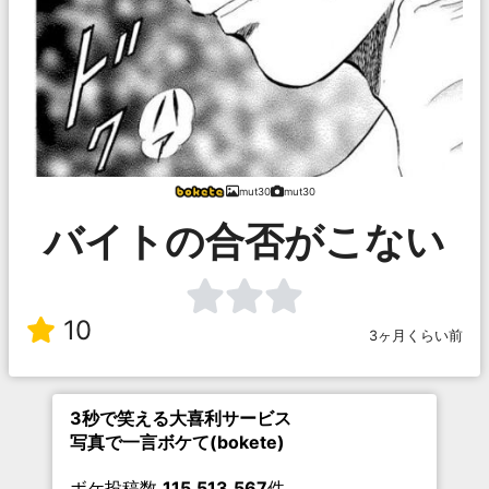
mut30
mut30
バイトの合否がこない
10
3ヶ月くらい前
3秒で笑える大喜利サービス
写真で一言ボケて(bokete)
ボケ投稿数
115,513,567
件