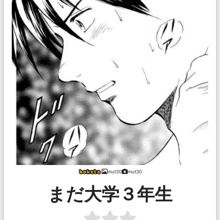
mut30
mut30
まだ大学３年生