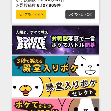
お題投稿数
8,107,869
件
セーフモード オン
ボケてへようこそ