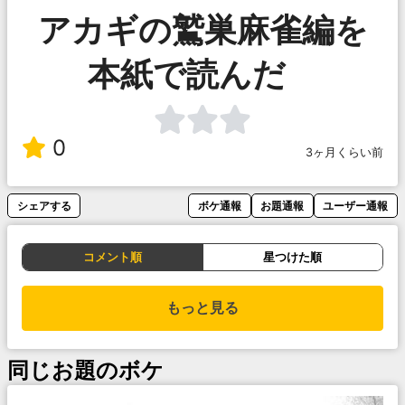
アカギの鷲巣麻雀編を
本紙で読んだ
0
3ヶ月くらい前
シェアする
ボケ通報
お題通報
ユーザー通報
コメント順
星つけた順
もっと見る
同じお題のボケ