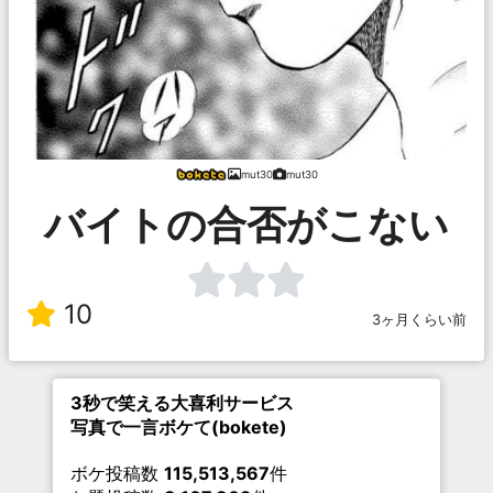
mut30
mut30
バイトの合否がこない
10
3ヶ月くらい前
3秒で笑える大喜利サービス
写真で一言ボケて(bokete)
ボケ投稿数
115,513,567
件