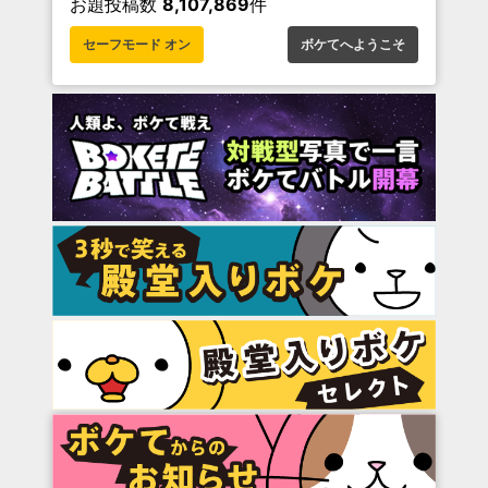
お題投稿数
8,107,869
件
セーフモード オン
ボケてへようこそ