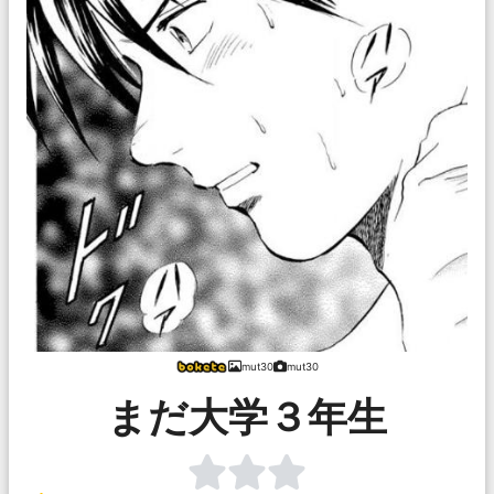
mut30
mut30
まだ大学３年生