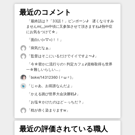
最近のコメント
「
最終話は？「33話！」ピンポーン♪ 遅くなりすみ
ませんm(__)m中頃に又参加させて頂きますね♪熱中症
にお気をつけて☆
」
「
面白い(>▽<)！！
」
「
病気だなぁ
」
「
監督はそこにいるだけでイイですよ〜♪
」
「
今☆密かに流行りの✨判定カフェ♪資格取得も世界
一☆難しいらしい…
」
「
boke/14312360 (〃ω〃)
」
「
じゃあ、お前誰なんだよ
」
「
かえる跳び世界大会決勝戦♪
」
「
お塩☆かけたのはど～っちだ？
」
「
枕が赤く染まりますw
」
最近の評価されている職人