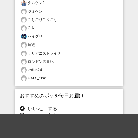
タムケン2
ジミヘン
ごりごりごりごり
CIA
バイグリ
達観
ザリガニストライク
ロンドン古事記
kofun24
HAMI_chin
おすすめのボケを毎日お届け
いいね！する
フォローする
フォローする