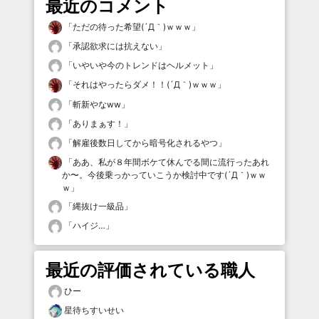
最近のコメント
「
ただの待った希望(´Д｀)ｗｗｗ
」
「
承認欲求には抗えない
」
「
いやいや今のトレンドはヘルメット
」
「
それはやったらダメ！！(´Д｀)ｗｗｗ
」
「
斬新やなww
」
「
ありまぁす！
」
「
解雇後数日してから暗号化されるやつ
」
「
ああ、私が８年間ボケて休んでる間に流行ったあれ
か〜。今後乗っかっていこうか検討中です(´Д｀)ｗｗ
ｗ
」
「
縄抜け一級品
」
「
ハイジ…
」
最近の評価されている職人
ひー
星待ちすいせい