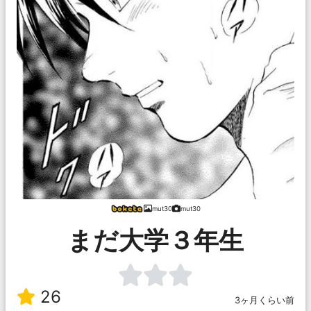
mut30
mut30
まだ大学３年生
26
3ヶ月くらい前