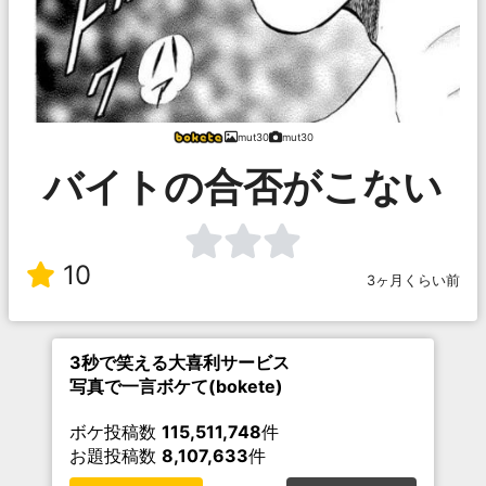
mut30
mut30
バイトの合否がこない
10
3ヶ月くらい前
3秒で笑える大喜利サービス
写真で一言ボケて(bokete)
ボケ投稿数
115,511,748
件
お題投稿数
8,107,633
件