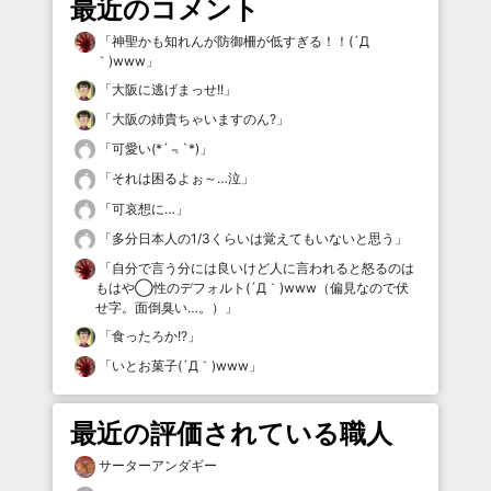
最近のコメント
「
神聖かも知れんが防御柵が低すぎる！！(´Д
｀)www
」
「
大阪に逃げまっせ!!
」
「
大阪の姉貴ちゃいますのん?
」
「
可愛い(*´﹃`*)
」
「
それは困るよぉ～…泣
」
「
可哀想に…
」
「
多分日本人の1/3くらいは覚えてもいないと思う
」
「
自分で言う分には良いけど人に言われると怒るのは
もはや◯性のデフォルト(´Д｀)www（偏見なので伏
せ字。面倒臭い…。）
」
「
食ったろか!?
」
「
いとお菓子(´Д｀)www
」
最近の評価されている職人
サーターアンダギー