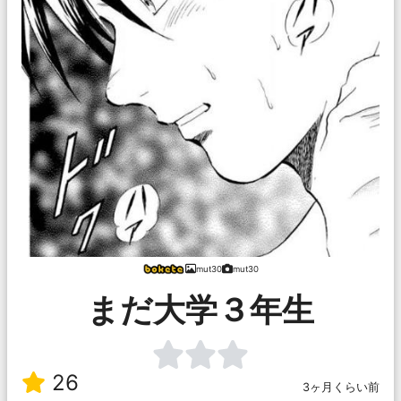
mut30
mut30
まだ大学３年生
26
3ヶ月くらい前