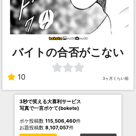
mut30
mut30
バイトの合否がこない
10
3ヶ月くらい前
3秒で笑える大喜利サービス
写真で一言ボケて(bokete)
ボケ投稿数
115,506,460
件
お題投稿数
8,107,057
件