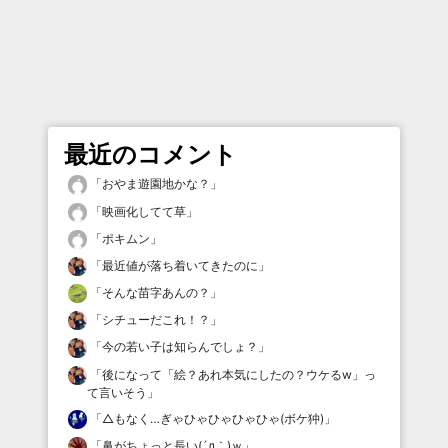
最近のコメント
「
おやま遊園地かな？
」
「
映画化してて草
」
「
ポキムン
」
「
最近値が落ち着いてきたのに
」
「
そんな苗字あんの？
」
「
シチューだこれ！？
」
「
今の若い子は知らんでしょ？
」
「
後になって「絵？あれ本気にしたの？ウケるw」っ
て言いそう
」
「
△もなく…ぎゃひゃひゃひゃひゃ(ボケ狆)
」
「
鼻がちょっと長い(´д｀)ｗ
」