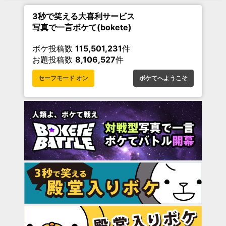
3秒で笑える大喜利サービス
写真で一言ボケて(bokete)
ボケ投稿数
115,501,231
件
お題投稿数
8,106,527
件
セーフモード オン
ボケてへようこそ