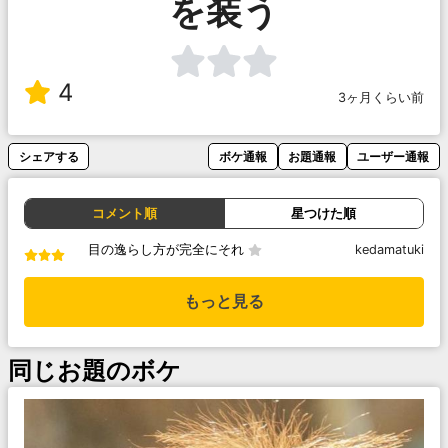
を装う
4
3ヶ月くらい前
シェアする
ボケ通報
お題通報
ユーザー通報
コメント順
星つけた順
目の逸らし方が完全にそれ
kedamatuki
もっと見る
同じお題のボケ