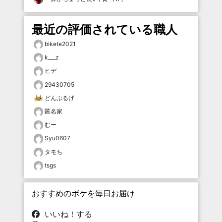
最近の評価されている職人
bikete2021
k___z
ヒデ
29430705
どんぶるげ
匿名家
むー
Syu0607
タモち
tsgs
おすすめのボケを毎日お届け
いいね！する