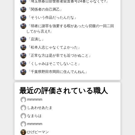
「
埼玉県春日部警察署留置番号24番じゃなくて?
」
「
関係者の自己満乙
」
「
そういう作品だったんだな
」
「
弱者に謝罪を強要する暇があったら切腹の一回二回
してから言え!!
」
「
店潰し
」
「
松本人志じゃなくてよかった
」
「
正常な方は是が非でも近づかぬこと
」
「
くしゃみはそこでしないこと
」
「
千葉県野田市岡田に住んでんねん
」
最近の評価されている職人
mmmmm
しあわせあたま
なまらは
mmmmm
ひげピーマン