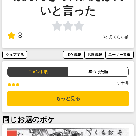
いと言った
3
3ヶ月くらい前
シェアする
ボケ通報
お題通報
ユーザー通報
コメント順
星つけた順
小十郎
もっと見る
同じお題のボケ