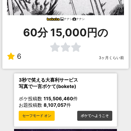
ナナシ
ナナシ
60分 15,000円の
6
3ヶ月くらい前
3秒で笑える大喜利サービス
写真で一言ボケて(bokete)
ボケ投稿数
115,506,460
件
お題投稿数
8,107,057
件
セーフモード オン
ボケてへようこそ