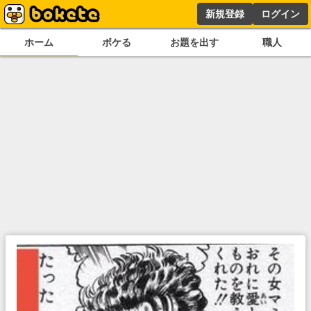
新規登録
ログイン
ホーム
ボケる
お題を出す
職人