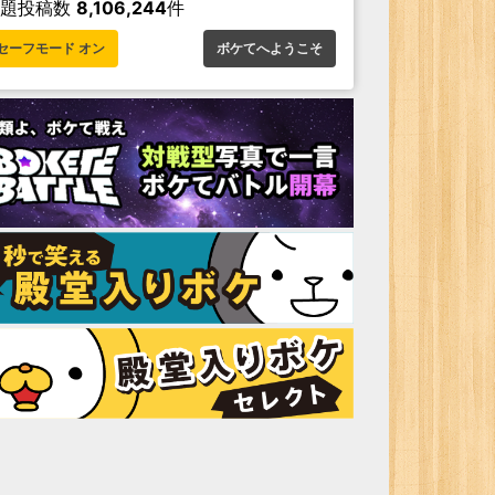
お題投稿数
8,106,244
件
セーフモード オン
ボケてへようこそ