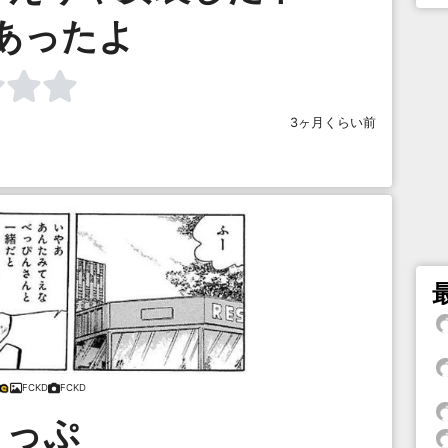
あったよ
3ヶ月くらい前
FCKD
FCKD
うっぷ