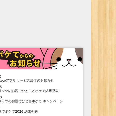
5
oketeアプリ サービス終了のお知らせ
15
リッツのお題でひとことボケて結果発表
10
リッツのお題でひと言ボケて キャンペーン
9
支でボケて2026 結果発表