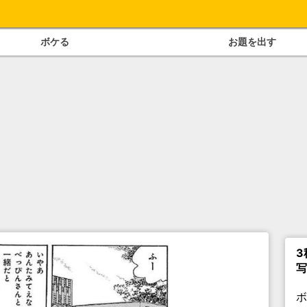
ボケる
お題を出す
3
写