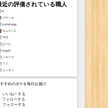
最近の評価されている職人
K
ブランカ
kumahage
タムケン2
TKS
ひーた
sngd2
ハローズ
ＴＴ
ユッキー
すすめのボケを毎日お届け
いいね！する
フォローする
フォローする