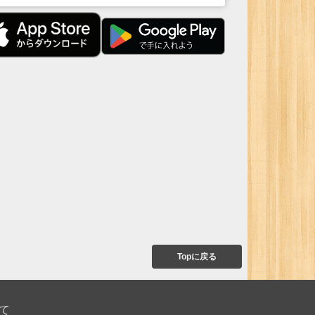
Topに戻る
て