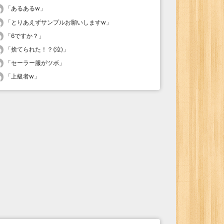
「
あるあるw
」
「
とりあえずサンプルお願いしますw
」
「
6ですか？
」
「
捨てられた！？(泣)
」
「
セーラー服がツボ
」
「
上級者w
」