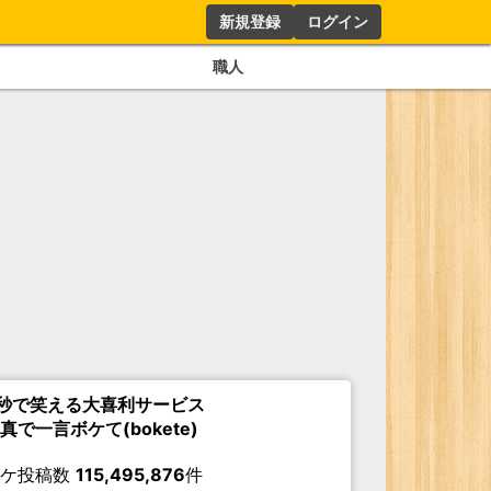
新規登録
ログイン
職人
秒で笑える大喜利サービス
真で一言ボケて(bokete)
ボケ投稿数
115,495,876
件