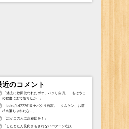
最近のコメント
「
過去に数回使われたボケ、パクり自演。 もはやこ
の程度にまで落ちたか…
」
「
boke/44777610 ←パクり自演。 タムケン、お前
相当落ちぶれたな…
」
「
誰かこの人に座布団を！
」
「
したとたん見向きもされないパターン(泣)
」