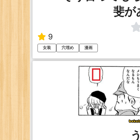
斐が
9
女装
穴埋め
漫画