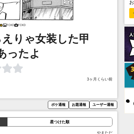
FCKD
FCKD
らえりゃ女装した甲
あったよ
3ヶ月くらい前
ボケ通報
お題通報
ユーザー通報
星つけた順
やまただ