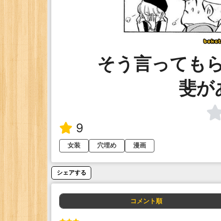
そう言っても
斐が
9
女装
穴埋め
漫画
シェアする
コメント順