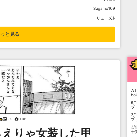
Sugamo109
リューズ♪
っと見る
7/1
b
6/
プ
3/
プ
FCKD
FCKD
3/
らえりゃ女装した甲
干