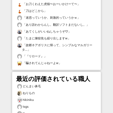
「
お刀くわえた虎猫〜おーいかけーて〜
」
「
刀はどこから
」
「
迷惑っていうか、刺激的っていうかｗ
」
「
あり語わからんし。翻訳ソフトまだないし。
」
「
あてくしがいいねしちゃうぞ♡
」
「
たまに煉獄焦も繰り出しますw
」
「
故郷ネアポリスに帰って、シンプルなマルガリー
タ…
」
「
『リロード』
」
「
騙されてんじゃねーよw
」
最近の評価されている職人
どんまい鼻毛
ねりもの
hikiniku
tsgs