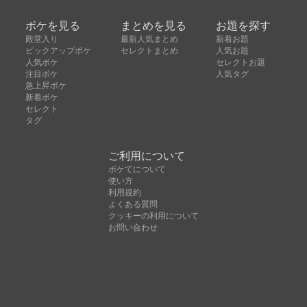
ボケを見る
まとめを見る
お題を探す
殿堂入り
最新人気まとめ
新着お題
ピックアップボケ
セレクトまとめ
人気お題
人気ボケ
セレクトお題
注目ボケ
人気タグ
急上昇ボケ
新着ボケ
セレクト
タグ
ご利用について
ボケてについて
使い方
利用規約
よくある質問
クッキーの利用について
お問い合わせ
広告掲載について
運営会社
Copyright © ボケて（bokete）All rights reserved. 株式
会社オモロキ