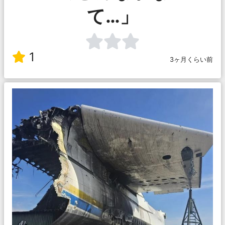
て…」
1
3ヶ月くらい前