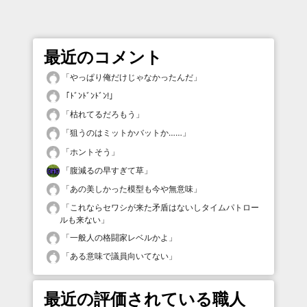
最近のコメント
「
やっぱり俺だけじゃなかったんだ
」
「
ﾄﾞﾝﾄﾞﾝﾄﾞﾝ!
」
「
枯れてるだろもう
」
「
狙うのはミットかバットか……
」
「
ホントそう
」
「
腹減るの早すぎて草
」
「
あの美しかった模型も今や無意味
」
「
これならセワシが来た矛盾はないしタイムパトロー
ルも来ない
」
「
一般人の格闘家レベルかよ
」
「
ある意味で議員向いてない
」
最近の評価されている職人