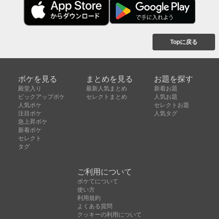
Topに戻る
ボケを見る
まとめを見る
お題を探す
殿堂入り
最新人気まとめ
新着お題
ピックアップボケ
セレクトまとめ
人気お題
人気ボケ
セレクトお題
注目ボケ
人気タグ
急上昇ボケ
新着ボケ
セレクト
タグ
ご利用について
ボケてについて
使い方
利用規約
よくある質問
クッキーの利用について