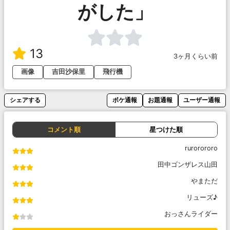
がした」
13
3ヶ月くらい前
画像
吉田沙保里
飛行機
シェアする
ボケ通報
お題通報
ユーザー通報
コメント順
星つけた順
rurorororo
田中ゴンザレス山田
やまただ
リューズ♪
おっさんライダー