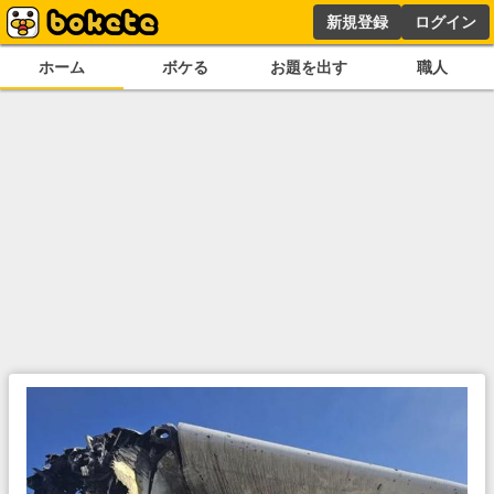
新規登録
ログイン
ホーム
ボケる
お題を出す
職人