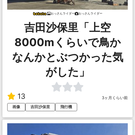
おっさんライダー
おっさんライダー
吉田沙保里「上空
8000mくらいで鳥か
なんかとぶつかった気
がした」
13
3ヶ月くらい前
画像
吉田沙保里
飛行機