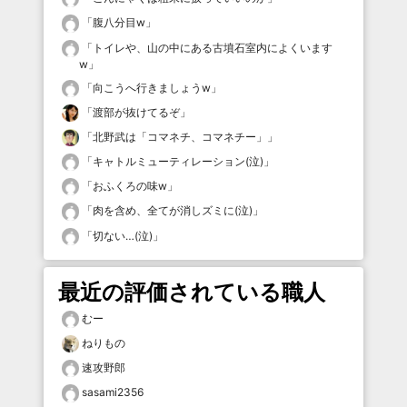
「
腹八分目w
」
「
トイレや、山の中にある古墳石室内によくいます
w
」
「
向こうへ行きましょうw
」
「
渡部が抜けてるぞ
」
「
北野武は「コマネチ、コマネチー」
」
「
キャトルミューティレーション(泣)
」
「
おふくろの味w
」
「
肉を含め、全てが消しズミに(泣)
」
「
切ない…(泣)
」
最近の評価されている職人
むー
ねりもの
速攻野郎
sasami2356