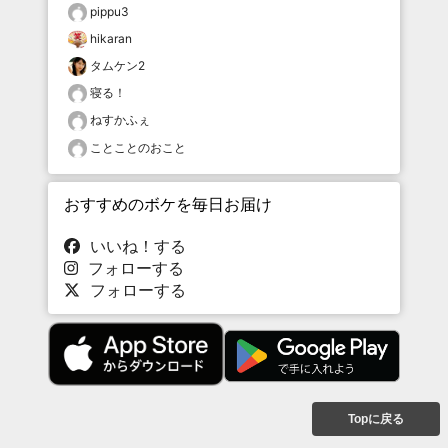
pippu3
hikaran
タムケン2
寝る！
ねすかふぇ
ことことのおこと
おすすめのボケを毎日お届け
いいね！する
フォローする
フォローする
Topに戻る