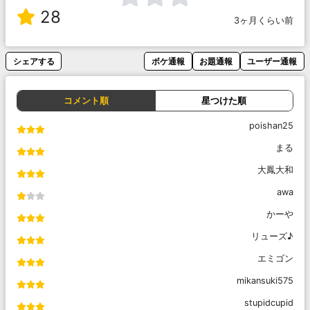
28
3ヶ月くらい前
シェアする
ボケ通報
お題通報
ユーザー通報
コメント順
星つけた順
poishan25
まる
大鳳大和
awa
かーや
リューズ♪
エミゴン
mikansuki575
stupidcupid