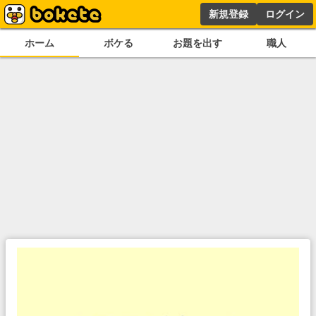
新規登録
ログイン
ホーム
ボケる
お題を出す
職人