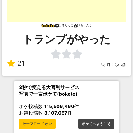
けろりんこ
けろりんこ
トランプがやった
21
3ヶ月くらい前
3秒で笑える大喜利サービス
写真で一言ボケて(bokete)
ボケ投稿数
115,506,460
件
お題投稿数
8,107,057
件
セーフモード オン
ボケてへようこそ