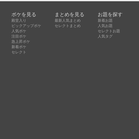
ボケを見る
まとめを見る
お題を探す
殿堂入り
最新人気まとめ
新着お題
ピックアップボケ
セレクトまとめ
人気お題
人気ボケ
セレクトお題
注目ボケ
人気タグ
急上昇ボケ
新着ボケ
セレクト
タグ
ご利用について
ボケてについて
使い方
利用規約
よくある質問
クッキーの利用について
お問い合わせ
広告掲載について
運営会社
Copyright © ボケて（bokete）All rights reserved. 株式
会社オモロキ