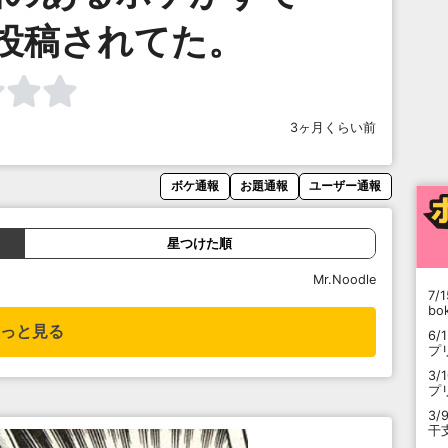
投稿されてた。
3ヶ月くらい前
ボケ通報
お題通報
ユーザー通報
星つけた順
Mr.Noodle
7/1
b
っと見る
6/
プ
3/
プ
3/
干