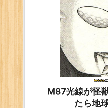
M87光線が怪
たら地