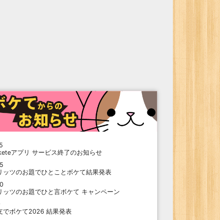
5
oketeアプリ サービス終了のお知らせ
15
リッツのお題でひとことボケて結果発表
10
リッツのお題でひと言ボケて キャンペーン
9
支でボケて2026 結果発表