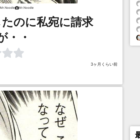
Mr.Noodle
Mr.Noodle
したのに私宛に請求
が・・
3ヶ月くらい前