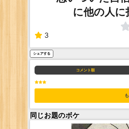
に他の人に
3
シェアする
コメント順
も
同じお題のボケ