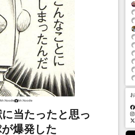
お
Mr.Noodle
Mr.Noodle
獣に当たったと思っ
球が爆発した