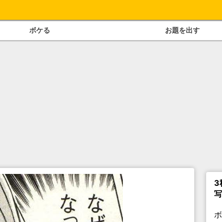
ボケる
お題を出す
3
写