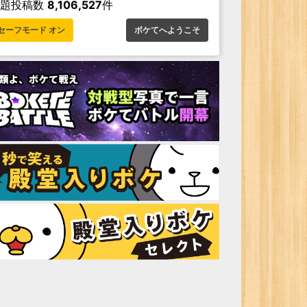
お題投稿数
8,106,527
件
セーフモード オン
ボケてへようこそ