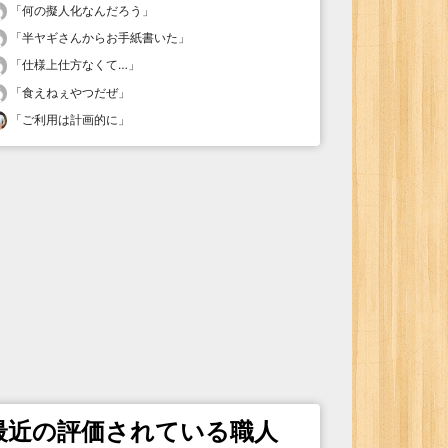
「
何の擬人化なんだろう
」
「
半ヤギさんからお手紙書いた
」
「
仕様上仕方なくて…
」
「
食えねぇやつだぜ
」
「
ご利用は計画的に
」
最近の評価されている職人