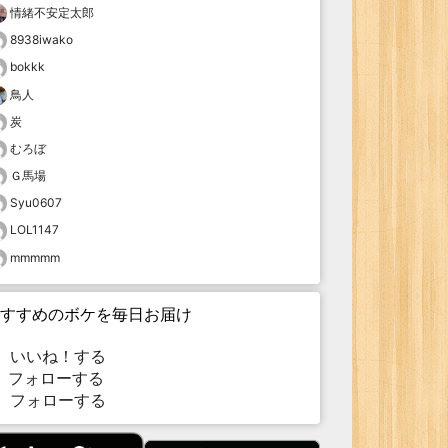
情緒不安定太郎
8938iwako
bokkk
鳥人
炭
むろぼ
Ｇ馬場
Syu0607
LOL1147
mmmmm
すすめのボケを毎日お届け
いいね！する
フォローする
フォローする