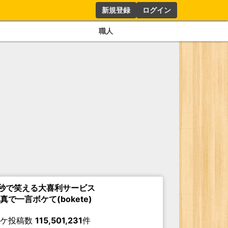
新規登録
ログイン
職人
秒で笑える大喜利サービス
真で一言ボケて(bokete)
ボケ投稿数
115,501,231
件