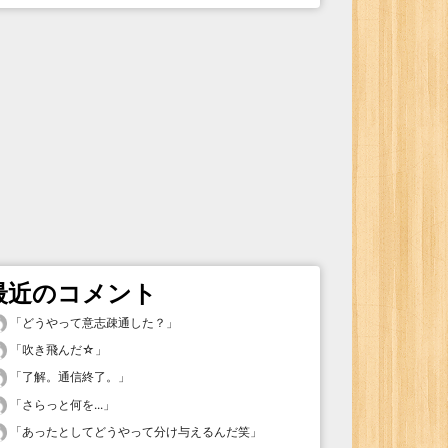
最近のコメント
「
どうやって意志疎通した？
」
「
吹き飛んだ☆
」
「
了解。通信終了。
」
「
さらっと何を...
」
「
あったとしてどうやって分け与えるんだ笑
」