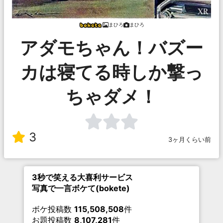
まひろ
まひろ
アダモちゃん！バズー
カは寝てる時しか撃っ
ちゃダメ！
3
3ヶ月くらい前
3秒で笑える大喜利サービス
写真で一言ボケて(bokete)
ボケ投稿数
115,508,508
件
お題投稿数
8,107,281
件