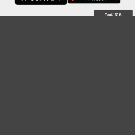
Topに戻る
ボケを見る
まとめを見る
お題を探す
殿堂入り
最新人気まとめ
新着お題
ピックアップボケ
セレクトまとめ
人気お題
人気ボケ
セレクトお題
注目ボケ
人気タグ
急上昇ボケ
新着ボケ
セレクト
タグ
ご利用について
ボケてについて
使い方
利用規約
よくある質問
クッキーの利用について
お問い合わせ
広告掲載について