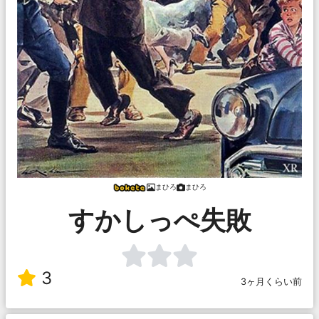
まひろ
まひろ
すかしっぺ失敗
3
3ヶ月くらい前