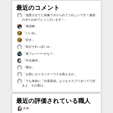
最近のコメント
「
放置させてた画像でボケられてうれしいです！最初
のボケおめでとうございます！
」
「
車泥棒
」
「
いいね
」
「
好き
」
「
顔がそれっぽいw
」
「
新フレーバーかな？
」
「
中古物件
」
「
開示
」
「
お前にセリヌンティウスを救えるか
」
「
でも単純に『分度器頭』よりもエスプリきいてて好
きよ その悪口
」
最近の評価されている職人
犬dk