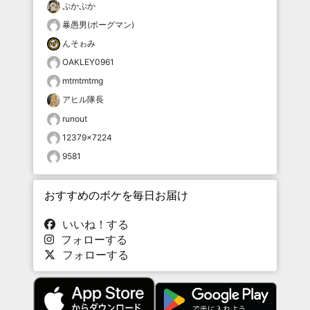
ぷかぷか
暴愚男(ボーグマン)
んそゎみ
OAKLEY0961
mtmtmtmg
アヒル隊長
runout
12379×7224
9581
おすすめのボケを毎日お届け
いいね！する
フォローする
フォローする