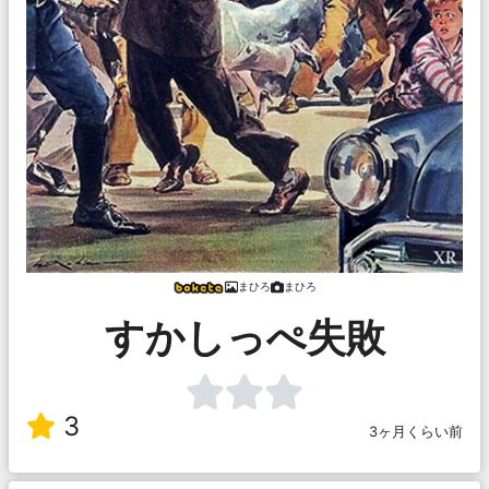
まひろ
まひろ
すかしっぺ失敗
3
3ヶ月くらい前