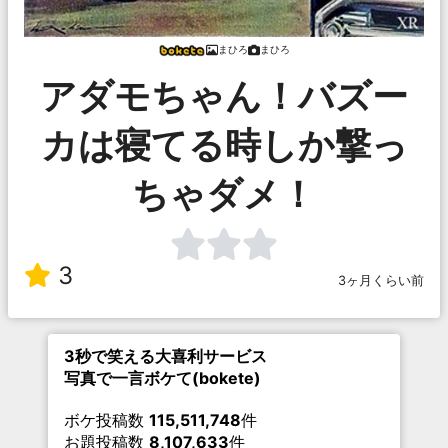
まひろ
まひろ
アダモちゃん！バズー
カは寝てる時しか撃っ
ちゃダメ！
3
3ヶ月くらい前
3秒で笑える大喜利サービス
写真で一言ボケて(bokete)
ボケ投稿数
115,511,748
件
お題投稿数
8,107,633
件