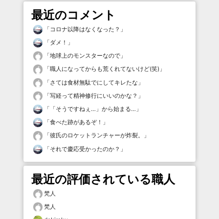
最近のコメント
「
コロナ以降はなくなった？
」
「
ダメ！
」
「
地球上のモンスターなので
」
「
職人になってからも荒くれてないけど(笑)
」
「
さては食材無駄でにしてキレたな
」
「
写経って精神修行にいいのかな？
」
「
「そうですねぇ…」から始まる…
」
「
食べた跡があるぞ！
」
「
彼氏のロケットランチャーが炸裂。
」
「
それで慶応受かったのか？
」
最近の評価されている職人
梵人
梵人