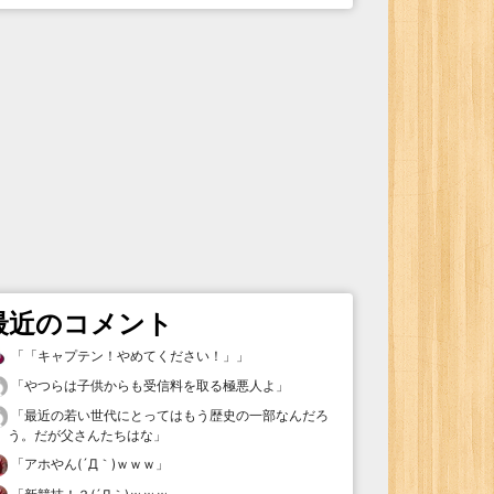
最近のコメント
「
「キャプテン！やめてください！」
」
「
やつらは子供からも受信料を取る極悪人よ
」
「
最近の若い世代にとってはもう歴史の一部なんだろ
う。だが父さんたちはな
」
「
アホやん(´Д｀)ｗｗｗ
」