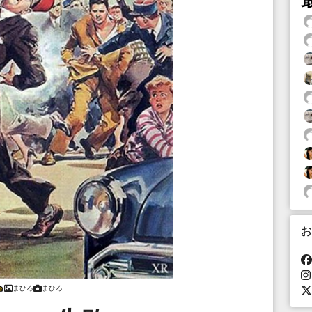
お
まひろ
まひろ