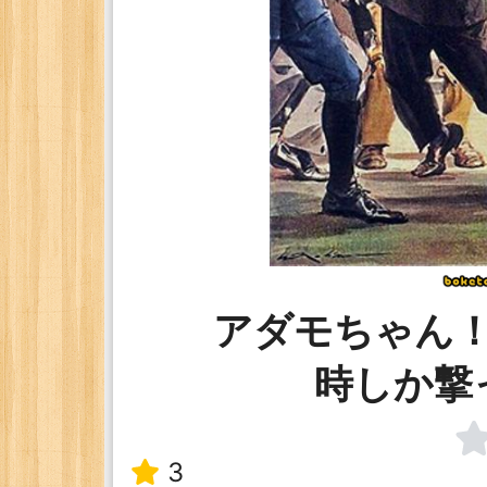
アダモちゃん
時しか撃
3