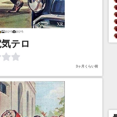
まひろ
まひろ
電気テロ
3ヶ月くらい前