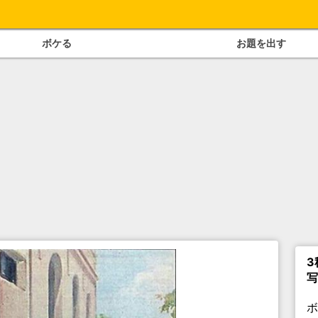
ボケる
お題を出す
3
写