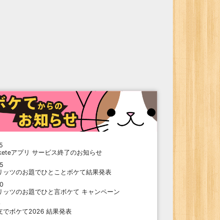
5
oketeアプリ サービス終了のお知らせ
15
リッツのお題でひとことボケて結果発表
10
リッツのお題でひと言ボケて キャンペーン
9
支でボケて2026 結果発表