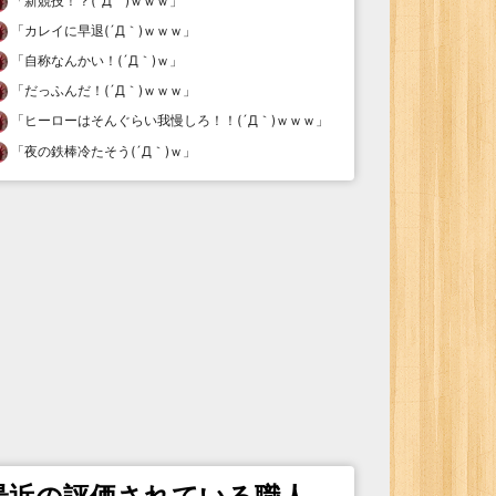
「
新競技！？(´Д｀)ｗｗｗ
」
「
カレイに早退(´Д｀)ｗｗｗ
」
「
自称なんかい！(´Д｀)ｗ
」
「
だっふんだ！(´Д｀)ｗｗｗ
」
「
ヒーローはそんぐらい我慢しろ！！(´Д｀)ｗｗｗ
」
「
夜の鉄棒冷たそう(´Д｀)ｗ
」