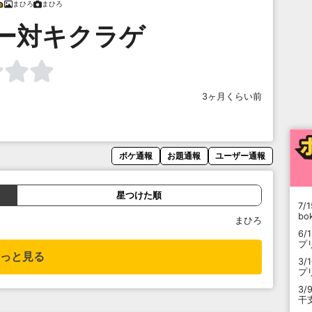
まひろ
まひろ
ー対キクラゲ
3ヶ月くらい前
ボケ通報
お題通報
ユーザー通報
星つけた順
7/1
b
まひろ
6/
プ
っと見る
3/
プ
3/
干