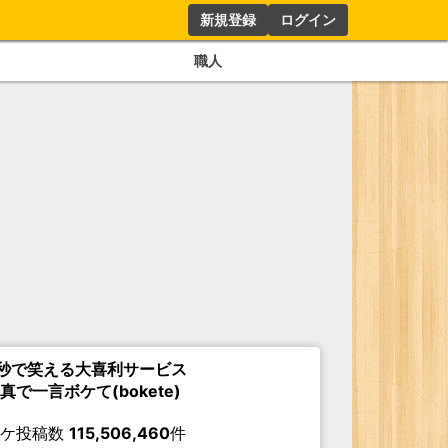
新規登録
ログイン
職人
秒で笑える大喜利サービス
真で一言ボケて(bokete)
ボケ投稿数
115,506,460
件