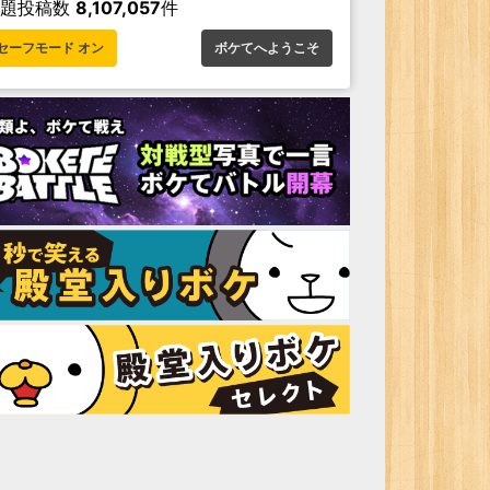
お題投稿数
8,107,057
件
セーフモード オン
ボケてへようこそ