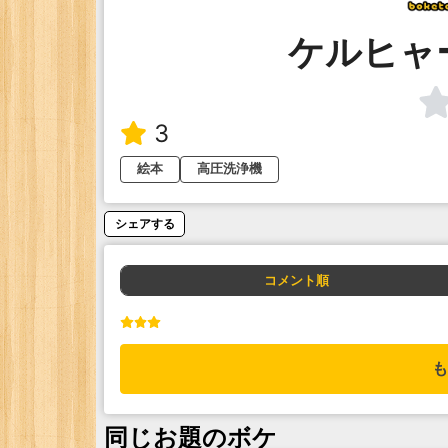
ケルヒャ
3
絵本
高圧洗浄機
シェアする
コメント順
も
同じお題のボケ