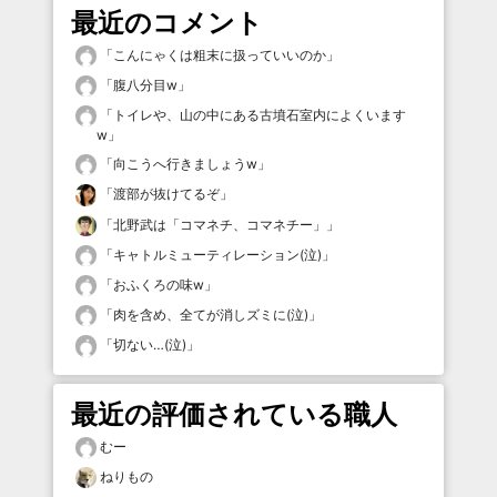
最近のコメント
「
こんにゃくは粗末に扱っていいのか
」
「
腹八分目w
」
「
トイレや、山の中にある古墳石室内によくいます
w
」
「
向こうへ行きましょうw
」
「
渡部が抜けてるぞ
」
「
北野武は「コマネチ、コマネチー」
」
「
キャトルミューティレーション(泣)
」
「
おふくろの味w
」
「
肉を含め、全てが消しズミに(泣)
」
「
切ない…(泣)
」
最近の評価されている職人
むー
ねりもの