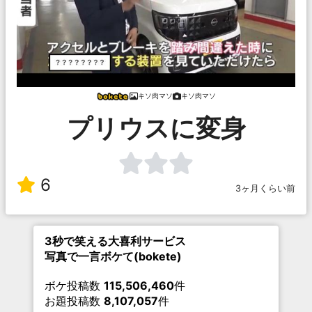
キソ肉マソ
キソ肉マソ
プリウスに変身
6
3ヶ月くらい前
3秒で笑える大喜利サービス
写真で一言ボケて(bokete)
ボケ投稿数
115,506,460
件
お題投稿数
8,107,057
件