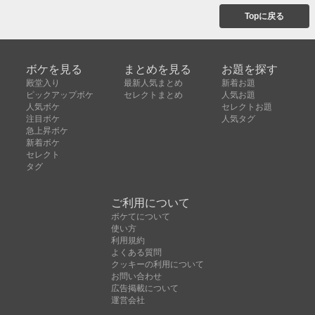
Topに戻る
ボケを見る
まとめを見る
お題を探す
殿堂入り
最新人気まとめ
新着お題
ピックアップボケ
セレクトまとめ
人気お題
人気ボケ
セレクトお題
注目ボケ
人気タグ
急上昇ボケ
新着ボケ
セレクト
タグ
ご利用について
ボケてについて
使い方
利用規約
よくある質問
クッキーの利用について
お問い合わせ
広告掲載について
運営会社