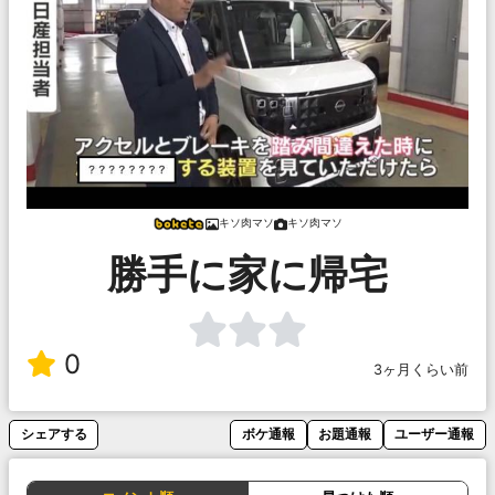
キソ肉マソ
キソ肉マソ
勝手に家に帰宅
0
3ヶ月くらい前
シェアする
ボケ通報
お題通報
ユーザー通報