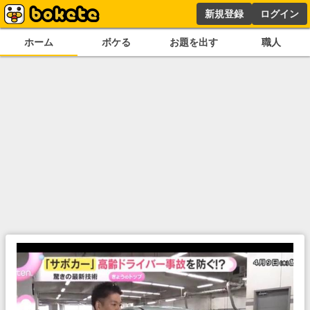
新規登録
ログイン
ホーム
ボケる
お題を出す
職人