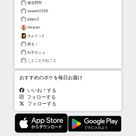
速攻野郎
sasami2356
pippu3
hikaran
タムケン2
寝る！
ねすかふぇ
ことことのおこと
おすすめのボケを毎日お届け
いいね！する
フォローする
フォローする