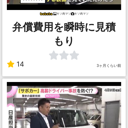
キソ肉マソ
キソ肉マソ
弁償費用を瞬時に見積
もり
14
3ヶ月くらい前