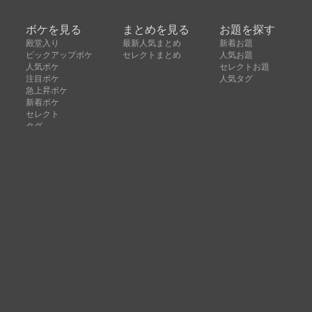
ボケを見る
まとめを見る
お題を探す
殿堂入り
最新人気まとめ
新着お題
ピックアップボケ
セレクトまとめ
人気お題
人気ボケ
セレクトお題
注目ボケ
人気タグ
急上昇ボケ
新着ボケ
セレクト
タグ
ご利用について
ボケてについて
使い方
利用規約
よくある質問
クッキーの利用について
お問い合わせ
広告掲載について
運営会社
Copyright © ボケて（bokete）All rights reserved. 株式
会社オモロキ