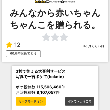
Mr.Noodle
Mr.Noodle
みんなから赤いちゃん
ちゃんこを贈られる。
12
3ヶ月くらい前
60周年おめでとう
3秒で笑える大喜利サービス
写真で一言ボケて(bokete)
ボケ投稿数
115,506,460
件
お題投稿数
8,107,057
件
セーフモード オン
ボケてへようこそ