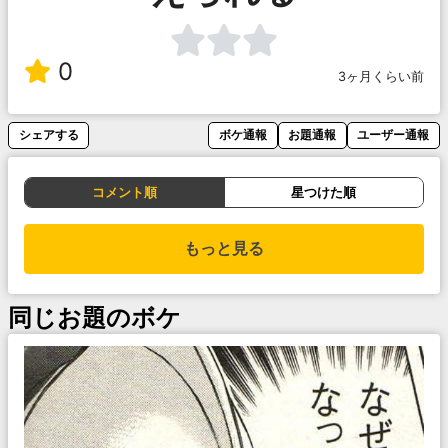
0
3ヶ月くらい前
シェアする
ボケ通報
お題通報
ユーザー通報
コメント順
星つけた順
もっと見る
同じお題のボケ