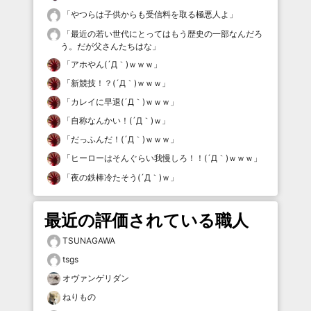
「
やつらは子供からも受信料を取る極悪人よ
」
「
最近の若い世代にとってはもう歴史の一部なんだろ
う。だが父さんたちはな
」
「
アホやん(´Д｀)ｗｗｗ
」
「
新競技！？(´Д｀)ｗｗｗ
」
「
カレイに早退(´Д｀)ｗｗｗ
」
「
自称なんかい！(´Д｀)ｗ
」
「
だっふんだ！(´Д｀)ｗｗｗ
」
「
ヒーローはそんぐらい我慢しろ！！(´Д｀)ｗｗｗ
」
「
夜の鉄棒冷たそう(´Д｀)ｗ
」
最近の評価されている職人
TSUNAGAWA
tsgs
オヴァンゲリダン
ねりもの