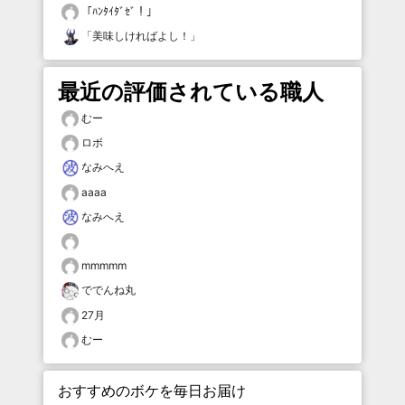
「
ﾊﾝﾀｲﾀﾞｾﾞ！
」
「
美味しければよし！
」
最近の評価されている職人
むー
ロボ
なみへえ
aaaa
なみへえ
mmmmm
ででんね丸
27月
むー
おすすめのボケを毎日お届け