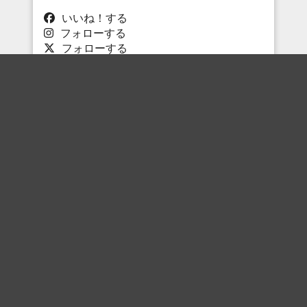
いいね！する
フォローする
フォローする
Topに戻る
ボケを見る
まとめを見る
お題を探す
殿堂入り
最新人気まとめ
新着お題
ピックアップボケ
セレクトまとめ
人気お題
人気ボケ
セレクトお題
注目ボケ
人気タグ
急上昇ボケ
新着ボケ
セレクト
タグ