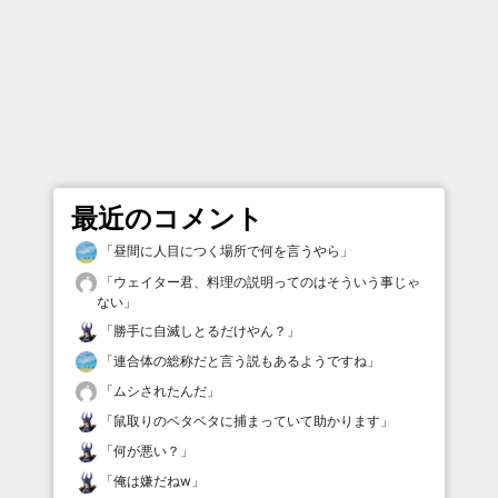
最近のコメント
「
昼間に人目につく場所で何を言うやら
」
「
ウェイター君、料理の説明ってのはそういう事じゃ
ない
」
「
勝手に自滅しとるだけやん？
」
「
連合体の総称だと言う説もあるようですね
」
「
ムシされたんだ
」
「
鼠取りのベタベタに捕まっていて助かります
」
「
何が悪い？
」
「
俺は嫌だねw
」