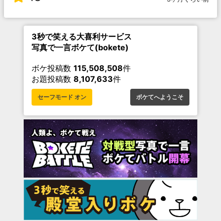
3秒で笑える大喜利サービス
写真で一言ボケて(bokete)
ボケ投稿数
115,508,508
件
お題投稿数
8,107,633
件
セーフモード オン
ボケてへようこそ