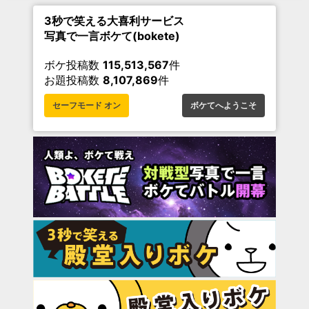
3秒で笑える大喜利サービス
写真で一言ボケて(bokete)
ボケ投稿数
115,513,567
件
お題投稿数
8,107,869
件
セーフモード オン
ボケてへようこそ