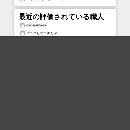
最近の評価されている職人
dagajamada
パニクりオニギリスト
大福
Hohoho
むー
ナガムさん
ハイパーレッド
しらす
ai_ru
タムケン2
おすすめのボケを毎日お届け
いいね！する