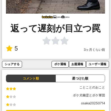
yasu
yasu
返って遅刻が目立つ罠
5
3ヶ月くらい前
シェアする
ボケ通報
お題通報
ユーザー通報
コメント順
星つけた順
ことことのおこと
ボケ犬幽霊とボケ軍団
osaka20250714