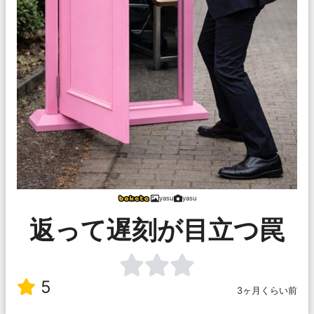
yasu
yasu
返って遅刻が目立つ罠
5
3ヶ月くらい前