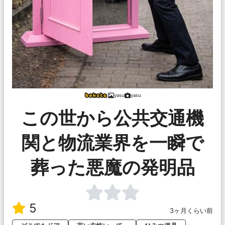
yasu
yasu
この世から公共交通機
関と物流業界を一瞬で
葬った悪魔の発明品
5
3ヶ月くらい前