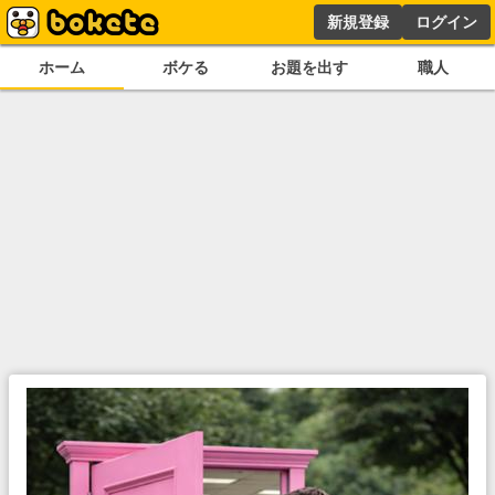
新規登録
ログイン
ホーム
ボケる
お題を出す
職人