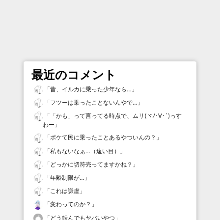
最近のコメント
「
昔、イルカに乗った少年なら…
」
「
フツーは乗ったことないんやで…
」
「
「かも」って言ってる時点で、ムリ(ヾﾉ･∀･`)っす
わー
」
「
ボケて民に乗ったことあるやついんの？
」
「
私もないなぁ…（遠い目）
」
「
どっかに切符売ってますかね？
」
「
年齢制限が…
」
「
これは謙虚
」
「
変わってのか？
」
「
どう転んでもヤバいやつ
」