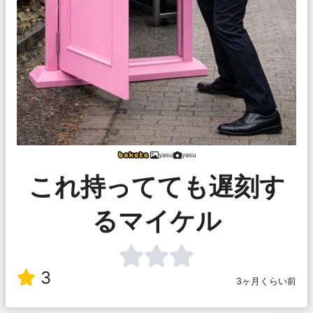
yasu
yasu
これ持ってても遅刻す
るマイケル
3
3ヶ月くらい前